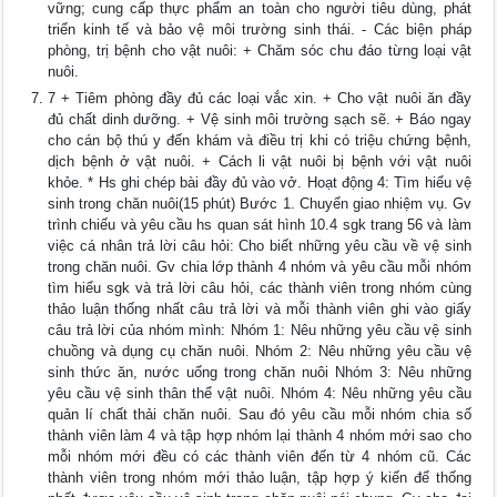
vững; cung cấp thực phẩm an toàn cho người tiêu dùng, phát
triển kinh tế và bảo vệ môi trường sinh thái. - Các biện pháp
phòng, trị bệnh cho vật nuôi: + Chăm sóc chu đáo từng loại vật
nuôi.
7 + Tiêm phòng đầy đủ các loại vắc xin. + Cho vật nuôi ăn đầy
đủ chất dinh dưỡng. + Vệ sinh môi trường sạch sẽ. + Báo ngay
cho cán bộ thú y đến khám và điều trị khi có triệu chứng bệnh,
dịch bệnh ở vật nuôi. + Cách li vật nuôi bị bệnh với vật nuôi
khỏe. * Hs ghi chép bài đầy đủ vào vở. Hoạt động 4: Tìm hiểu vệ
sinh trong chăn nuôi(15 phút) Bước 1. Chuyển giao nhiệm vụ. Gv
trình chiếu và yêu cầu hs quan sát hình 10.4 sgk trang 56 và làm
việc cá nhân trả lời câu hỏi: Cho biết những yêu cầu về vệ sinh
trong chăn nuôi. Gv chia lớp thành 4 nhóm và yêu cầu mỗi nhóm
tìm hiểu sgk và trả lời câu hỏi, các thành viên trong nhóm cùng
thảo luận thống nhất câu trả lời và mỗi thành viên ghi vào giấy
câu trả lời của nhóm mình: Nhóm 1: Nêu những yêu cầu vệ sinh
chuồng và dụng cụ chăn nuôi. Nhóm 2: Nêu những yêu cầu vệ
sinh thức ăn, nước uống trong chăn nuôi Nhóm 3: Nêu những
yêu cầu vệ sinh thân thể vật nuôi. Nhóm 4: Nêu những yêu cầu
quản lí chất thải chăn nuôi. Sau đó yêu cầu mỗi nhóm chia số
thành viên làm 4 và tập hợp nhóm lại thành 4 nhóm mới sao cho
mỗi nhóm mới đều có các thành viên đến từ 4 nhóm cũ. Các
thành viên trong nhóm mới thảo luận, tập hợp ý kiến để thống