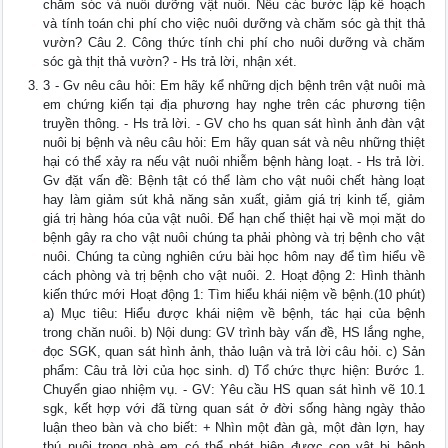
chăm sóc và nuôi dưỡng vật nuôi. Nêu các bước lập kế hoạch
và tính toán chi phí cho việc nuôi dưỡng và chăm sóc gà thịt thả
vườn? Câu 2. Công thức tính chi phí cho nuôi dưỡng và chăm
sóc gà thịt thả vườn? - Hs trả lời, nhận xét.
3 - Gv nêu câu hỏi: Em hãy kể những dịch bệnh trên vật nuôi mà
em chứng kiến tại địa phương hay nghe trên các phương tiện
truyền thông. - Hs trả lời. - GV cho hs quan sát hình ảnh đàn vật
nuôi bị bệnh và nêu câu hỏi: Em hãy quan sát và nêu những thiệt
hại có thể xảy ra nếu vật nuôi nhiễm bệnh hàng loạt. - Hs trả lời.
Gv đặt vấn đề: Bệnh tật có thể làm cho vật nuôi chết hàng loạt
hay làm giảm sút khả năng sản xuất, giảm giá trị kinh tế, giảm
giá trị hàng hóa của vật nuôi. Để hạn chế thiệt hại về mọi mặt do
bệnh gây ra cho vật nuôi chúng ta phải phòng và trị bệnh cho vật
nuôi. Chúng ta cùng nghiên cứu bài học hôm nay để tìm hiểu về
cách phòng và trị bệnh cho vật nuôi. 2. Hoạt động 2: Hình thành
kiến thức mới Hoạt động 1: Tìm hiểu khái niệm về bệnh.(10 phút)
a) Mục tiêu: Hiểu được khái niệm về bệnh, tác hại của bệnh
trong chăn nuôi. b) Nội dung: GV trình bày vấn đề, HS lắng nghe,
đọc SGK, quan sát hình ảnh, thảo luận và trả lời câu hỏi. c) Sản
phẩm: Câu trả lời của học sinh. d) Tổ chức thực hiện: Bước 1.
Chuyển giao nhiệm vụ. - GV: Yêu cầu HS quan sát hình vẽ 10.1
sgk, kết hợp với đã từng quan sát ở đời sống hàng ngày thảo
luận theo bàn và cho biết: + Nhìn một đàn gà, một đàn lợn, hay
thú nuôi trong nhà em có thể phát hiện được con vật bị bệnh