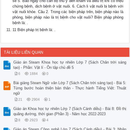
sẽ 5. Báo ngay cho cán bộ thú y đến khám và điều trị khi có triệu
chứng bệnh, dịch bệnh ở vật nuôi. 6. Cách li vật nuôi bị bệnh với
vật nuôi khỏe. Câu 2. Trong các biện pháp trên, biện pháp nào là
phòng, biện pháp nào là trị bệnh cho vật nuôi? Biện pháp phòng
bệnh là: .
11 Biện pháp trị bệnh là: .
TÀI LIỆU LIÊN QUAN
Giáo án Steam Khoa học tự nhiên Lớp 7 (Sách Chân trời sáng
tạo) - Phần: Vật lí - Ôn tập chủ đề 5
6
1884
0
Bài giảng Steam Ngữ văn Lớp 7 (Sách Chân trời sáng tạo) - Bài 5:
Từng bước hoàn thiện bản thân - Thực hành Tiếng Việt: Thuật
ngữ
21
2904
1
Giáo án Khoa học tự nhiên Lớp 7 (Sách Cánh diều) - Bài 8: Đồ thị
quãng đường, thời gian (Phần 3) - Năm học 2022-2023
8
2923
4
Giáo án Steam Công nghệ Lớp 7 (Sách Cánh diều) - Bài 3: Nhân