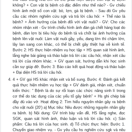
không? + Con vật bị bệnh có đặc điểm như thế nào? - Gv chiếu
hình ảnh một số con vật: bò, lợn, gà bị bệnh. - Sau đó Gv yêu
cầu các nhóm nghiên cứu sgk và trả lời câu hỏi: + Thế nào là
bệnh? + Ảnh hưởng của bệnh đối với vật nuôi? - GV: Cho các
nhóm nhận xét - Gv trình chiếu hình ảnh đàn gà chết hàng loạt do
bệnh, đàn lợn bị tiêu hủy do bệnh tả và chốt lại ảnh hưởng của
bệnh lên vật nuôi: Làm vật nuôi gầy, yếu, đang lớn thì chậm lớn,
lây lan sang con khác, có thể bị chết gây thiệt hại về kinh tế.
Bước 2: HS thực hiện nhiệm vụ học tập + HS quan sát hình ảnh,
lắng nghe bài giảng và thảo luận trả lời các câu hỏi, nhận xét câu
trả lời của nhóm khác. + GV quan sát, hướng dẫn khi học sinh
cần sự giúp đỡ. Bước 3: Báo cáo kết quả hoạt động và thảo luận
+ Đại diện HS trả lời câu hỏi.
4 + GV gọi HS khác nhận xét và bổ sung. Bước 4: Đánh giá kết
quả thực hiện nhiệm vụ học tập + GV đánh giá, nhận xét, chuẩn
kiến thức: “ Bệnh là do sự rối loạn các chức năng sinh lí trong
cơ thể do tác dụng của các yếu tố gây bệnh” + Hs ghi chép bài
đầy đủ vào vở. Hoạt động 2: Tìm hiểu nguyên nhân gây ra bệnh
cho vật nuôi (20’) a) Mục tiêu: Nêu được những nguyên nhân gây
ra bệnh. b) Nội dung: GV trình bày vấn đề, HS lắng nghe, đọc
SGK, quan sát hình ảnh, thảo luận và trả lời câu hỏi. c) Sản
phẩm: Câu trả lời của học sinh. d) Tổ chức thực hiện: Bước 1.
Chuyển giao nhiệm vụ. - Gv yêu cầu hs nghiên cứu sgk và nêu