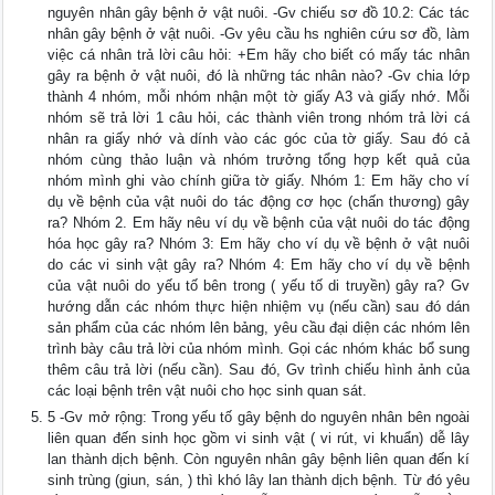
nguyên nhân gây bệnh ở vật nuôi. -Gv chiếu sơ đồ 10.2: Các tác
nhân gây bệnh ở vật nuôi. -Gv yêu cầu hs nghiên cứu sơ đồ, làm
việc cá nhân trả lời câu hỏi: +Em hãy cho biết có mấy tác nhân
gây ra bệnh ở vật nuôi, đó là những tác nhân nào? -Gv chia lớp
thành 4 nhóm, mỗi nhóm nhận một tờ giấy A3 và giấy nhớ. Mỗi
nhóm sẽ trả lời 1 câu hỏi, các thành viên trong nhóm trả lời cá
nhân ra giấy nhớ và dính vào các góc của tờ giấy. Sau đó cả
nhóm cùng thảo luận và nhóm trưởng tổng hợp kết quả của
nhóm mình ghi vào chính giữa tờ giấy. Nhóm 1: Em hãy cho ví
dụ về bệnh của vật nuôi do tác động cơ học (chấn thương) gây
ra? Nhóm 2. Em hãy nêu ví dụ về bệnh của vật nuôi do tác động
hóa học gây ra? Nhóm 3: Em hãy cho ví dụ về bệnh ở vật nuôi
do các vi sinh vật gây ra? Nhóm 4: Em hãy cho ví dụ về bệnh
của vật nuôi do yếu tố bên trong ( yếu tố di truyền) gây ra? Gv
hướng dẫn các nhóm thực hiện nhiệm vụ (nếu cần) sau đó dán
sản phẩm của các nhóm lên bảng, yêu cầu đại diện các nhóm lên
trình bày câu trả lời của nhóm mình. Gọi các nhóm khác bổ sung
thêm câu trả lời (nếu cần). Sau đó, Gv trình chiếu hình ảnh của
các loại bệnh trên vật nuôi cho học sinh quan sát.
5 -Gv mở rộng: Trong yếu tố gây bệnh do nguyên nhân bên ngoài
liên quan đến sinh học gồm vi sinh vật ( vi rút, vi khuẩn) dễ lây
lan thành dịch bệnh. Còn nguyên nhân gây bệnh liên quan đến kí
sinh trùng (giun, sán, ) thì khó lây lan thành dịch bệnh. Từ đó yêu