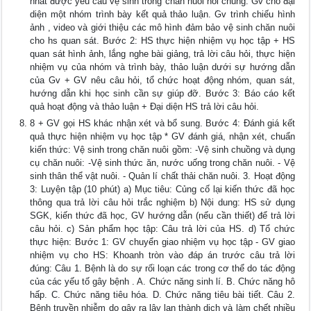
nhất được yêu cầu vệ sinh trong chăn nuôi nói chung. Gv cho đại
diện một nhóm trình bày kết quả thảo luận. Gv trình chiếu hình
ảnh , video và giới thiệu các mô hình đảm bảo vệ sinh chăn nuôi
cho hs quan sát. Bước 2: HS thực hiện nhiệm vụ học tập + HS
quan sát hình ảnh, lắng nghe bài giảng, trả lời câu hỏi, thực hiện
nhiệm vụ của nhóm và trình bày, thảo luận dưới sự hướng dẫn
của Gv + GV nêu câu hỏi, tổ chức hoạt động nhóm, quan sát,
hướng dẫn khi học sinh cần sự giúp đỡ. Bước 3: Báo cáo kết
quả hoạt động và thảo luận + Đại diện HS trả lời câu hỏi.
8 + GV gọi HS khác nhận xét và bổ sung. Bước 4: Đánh giá kết
quả thực hiện nhiệm vụ học tập * GV đánh giá, nhận xét, chuẩn
kiến thức: Vệ sinh trong chăn nuôi gồm: -Vệ sinh chuồng và dụng
cụ chăn nuôi: -Vệ sinh thức ăn, nước uống trong chăn nuôi. - Vệ
sinh thân thể vật nuôi. - Quản lí chất thải chăn nuôi. 3. Hoạt động
3: Luyện tập (10 phút) a) Mục tiêu: Củng cố lại kiến thức đã học
thông qua trả lời câu hỏi trắc nghiệm b) Nội dung: HS sử dụng
SGK, kiến thức đã học, GV hướng dẫn (nếu cần thiết) để trả lời
câu hỏi. c) Sản phẩm học tập: Câu trả lời của HS. d) Tổ chức
thực hiện: Bước 1: GV chuyển giao nhiệm vụ học tập - GV giao
nhiệm vụ cho HS: Khoanh tròn vào đáp án trước câu trả lời
đúng: Câu 1. Bệnh là do sự rối loạn các trong cơ thể do tác động
của các yếu tố gây bệnh . A. Chức năng sinh lí. B. Chức năng hô
hấp. C. Chức năng tiêu hóa. D. Chức năng tiêu bài tiết. Câu 2.
Bệnh truyền nhiễm do gây ra lây lan thành dịch và làm chết nhiều