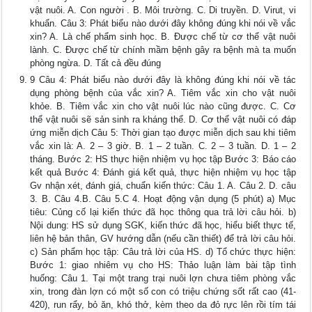
vật nuôi. A. Con người . B. Môi trường. C. Di truyền. D. Virut, vi
khuẩn. Câu 3: Phát biểu nào dưới đây không đúng khi nói về vắc
xin? A. Là chế phẩm sinh học. B. Được chế từ cơ thể vật nuôi
lành. C. Được chế từ chính mầm bệnh gây ra bệnh mà ta muốn
phòng ngừa. D. Tất cả đều đúng
9 Câu 4: Phát biểu nào dưới đây là không đúng khi nói về tác
dụng phòng bệnh của vắc xin? A. Tiêm vắc xin cho vật nuôi
khỏe. B. Tiêm vắc xin cho vật nuôi lúc nào cũng được. C. Cơ
thể vật nuôi sẽ sản sinh ra kháng thể. D. Cơ thể vật nuôi có đáp
ứng miễn dịch Câu 5: Thời gian tạo được miễn dịch sau khi tiêm
vắc xin là: A. 2 – 3 giờ. B. 1 – 2 tuần. C. 2 – 3 tuần. D. 1 – 2
tháng. Bước 2: HS thực hiện nhiệm vụ học tập Bước 3: Báo cáo
kết quả Bước 4: Đánh giá kết quả, thực hiện nhiệm vụ học tập
Gv nhận xét, đánh giá, chuẩn kiến thức: Câu 1. A. Câu 2. D. câu
3. B. Câu 4.B. Câu 5.C 4. Hoạt động vận dụng (5 phút) a) Mục
tiêu: Củng cố lại kiến thức đã học thông qua trả lời câu hỏi. b)
Nội dung: HS sử dụng SGK, kiến thức đã học, hiểu biết thực tế,
liên hệ bản thân, GV hướng dẫn (nếu cần thiết) để trả lời câu hỏi.
c) Sản phẩm học tập: Câu trả lời của HS. d) Tổ chức thực hiện:
Bước 1: giao nhiêm vụ cho HS: Thảo luận làm bài tập tình
huống: Câu 1. Tại một trang trại nuôi lợn chưa tiêm phòng vắc
xin, trong đàn lợn có một số con có triệu chứng sốt rất cao (41-
420), run rẩy, bỏ ăn, khó thở, kèm theo da đỏ rực lên rồi tím tái