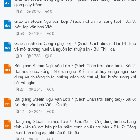
giống cây trồng
8
3070
0
Giáo án Steam Ngữ văn Lớp 7 (Sách Chân trời sáng tạo) - Bài 8:
Nét đẹp văn hoá Việt
53
1904
0
Giáo án Steam Công nghệ Lớp 7 (Sách Cánh diều) - Bài 14: Bảo
vệ môi trường nuôi và nguồn lợi thuỷ sản - Bùi Thị Hoa
9
1788
0
Bài giảng Steam Ngữ văn Lớp 7 (Sách Chân trời sáng tạo) - Bài 2:
Bài học cuộc sống - Nói và nghe: Kể lại một truyện ngụ ngôn sử
dụng và thưởng thức những cách nói thú vị, hài hước trong khi
nói và nghe
27
2148
0
Bài giảng Steam Ngữ văn Lớp 7 (Sách Chân trời sáng tạo) - Bài 8:
Nét đẹp văn hoá Việt - Ôn tập
12
2044
0
Bài giảng Steam Tin học Lớp 7 - Chủ đề E: Ứng dụng tin học bảng
tính điện tử cơ bản phần mềm trình chiếu cơ bản - Bài 7: Công
thức tính dùng địa chỉ các ô dữ liệu
23
1838
0