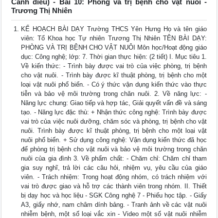
Cánh diều) - Bài 10: Phòng và trị bệnh cho vật nuôi -
Trương Thị Nhiên
KẾ HOẠCH BÀI DẠY Trường THCS Yên Hưng Họ và tên giáo
viên: Tổ Khoa học Tự nhiên Trương Thị Nhiên TÊN BÀI DẠY:
PHÒNG VÀ TRỊ BỆNH CHO VẬT NUÔI Môn học/Hoạt động giáo
dục: Công nghệ; lớp: 7. Thời gian thực hiện: (2 tiết) I. Mục tiêu 1.
Về kiến thức: - Trình bày được vai trò của việc phòng, trị bệnh
cho vật nuôi. - Trình bày được kĩ thuật phòng, trị bệnh cho một
loại vật nuôi phổ biến. - Có ý thức vận dụng kiến thức vào thực
tiễn và bảo vệ môi trường trong chăn nuôi. 2. Về năng lực: -
Năng lực chung: Giao tiếp và hợp tác, Giải quyết vấn đề và sáng
tạo. - Năng lực đặc thù: + Nhận thức công nghệ: Trình bày được
vai trò của việc nuôi dưỡng, chăm sóc và phòng, trị bệnh cho vật
nuôi. Trình bày được kĩ thuật phòng, trị bệnh cho một loại vật
nuôi phổ biến. + Sử dụng công nghệ: Vận dụng kiến thức đã học
để phòng trị bệnh cho vật nuôi và bảo vệ môi trường trong chăn
nuôi của gia đình 3. Về phẩm chất: - Chăm chỉ: Chăm chỉ tham
gia suy nghĩ, trả lời các câu hỏi, nhiệm vụ, yêu cầu của giáo
viên. - Trách nhiệm: Trong hoạt động nhóm, có trách nhiệm với
vai trò được giao và hỗ trợ các thành viên trong nhóm. II. Thiết
bị dạy học và học liệu - SGK Công nghệ 7 - Phiếu học tập. - Giấy
A3, giấy nhớ, nam châm dính bảng. - Tranh ảnh về các vật nuôi
nhiễm bệnh, một số loại vắc xin - Video một số vật nuôi nhiễm