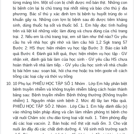
từng mảng lớn. Một số con bị chết được mổ bán thịt. Những con
bị bệnh còn lại bị chủ trang trại nhốt riêng và báo cho thú ý địa
phương. Bác sĩ thú y xác định lợn bị bệnh tụ huyết trùng do vi
khuẩn gây ra. Những con lợn bị bệnh sau đó được tiêm kháng
sinh, dùng thuốc hạ sốt và thuốc bổ. 1. Em hãy đọc tình huống
trên và liệt kê những việc làm đúng và chưa đúng của chủ trang
trại. 2. Nếu em là chủ trang trại, em sẽ làm như thế nào? Gv yêu
cầu hs về nhà học ghi nhớ và làm câu hỏi 1,2 Sgk trang 57
Bước 2: HS thực hiện nhiệm vụ học tập Bước 3: Báo cáo kết
quả Bước 4: Đánh giá kết quả, thực hiện nhiệm vụ học tập - GV
nhận xét, đánh giá bài làm của học sinh - GV yêu cầu HS chưa
hoàn thành về nhà làm tiếp. - GV yêu cầu học sinh về nhà chuẩn
bị bài hôm sau: soạn bài, hỏi cha mẹ hoặc tra trên goole về cách
trồng các loại cây và thời vụ trồng
10 Phụ lục PHIẾU HỌC TẬP SỐ 1 Nhóm . Lớp Em hãy phân biệt
bệnh truyền nhiễm và không truyền nhiễm bằng cách hoàn thành
bảng sau: Bệnh truyền nhiễm Bệnh thông thường (Không truyền
nhiễm) 1. Nguyên nhân sinh bệnh 2. Mức độ lây lan Hậu quả.
PHIẾU HỌC TẬP SỐ 2. Nhóm . Lớp Câu 1. Em hãy đánh dấu (x)
vào những biện pháp đúng và cần làm nhằm phòng trị bệnh cho
vật nuôi Chăm sóc chu đáo từng loại vật nuôi. 1. Tiêm phòng đầy
đủ các loại vacxin. 2. Bán hoặc mổ thịt vật nuôi ốm. 3. Cho vật
nuôi ăn đầy đủ các chất dinh dưỡng. 4. Vệ sinh môi trường sạch