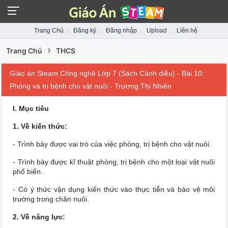
Trang Chủ
Đăng ký
Đăng nhập
Upload
Liên hệ
›
Trang Chủ
THCS
Giáo án Steam Công nghệ Lớp 7 (Sách Cánh diều) - Bài 10:
Phòng và trị bệnh cho vật nuôi - Trương Thị Nhiên
I. Mục tiêu
1. Về kiến thức:
- Trình bày được vai trò của việc phòng, trị bệnh cho vật nuôi.
- Trình bày được kĩ thuật phòng, trị bệnh cho một loại vật nuôi
phổ biến.
- Có ý thức vận dụng kiến thức vào thực tiễn và bảo vệ môi
trường trong chăn nuôi.
2. Về năng lực: