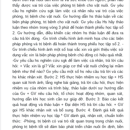
thấy được vai trò của việc phòng trị bệnh cho vật nuôi. Gv yêu
cầu hs nghiên cứu sgk làm việc cá nhân nêu vai trò của việc
phòng, trị bệnh cho vật nuôi. Gv hướng dẫn hs thảo luận về các
biện pháp phòng, trị bệnh cho vật nuôi: Gv yêu cầu Hs hãy thảo
luận theo nhóm trong vòng 3 phút để hoàn thành phiếu học tập số
2. Gv hướng dẫn, điều khiển các nhóm hs thảo luận để đưa ra
câu trả lời đúng. -Gv trình chiếu hình ảnh minh họa cho các biện
pháp phòng và trị bệnh đã hoàn thành trong phiếu học tập số 2. -
Gv trình chiếu hình ảnh một số loại vắc xin và giới thiệu việc sử
dụng vắc xin là biện pháp phòng bệnh chủ động có hiệu quả nhất.
-Gv yêu cầu hs nghiên cứu sgk để làm việc cá nhân, trả lời câu
hỏi: + Vắc xin là gì? Vắc xin giúp cơ thể vật nuôi chống lại mầm
bệnh như thế nào? Gv yêu cầu một số hs nêu câu trả lời và các
hs khác nhận xét. Bước 2: HS thực hiện nhiệm vụ học tập + HS
quan sát hình ảnh, lắng nghe bài giảng, trả lời câu hỏi, thực hiện
nhiệm vụ của nhóm và trình bày, thảo luận dưới sự hướng dẫn
của Gv + GV nêu câu hỏi, tổ chức hoạt động nhóm, quan sát,
hướng dẫn khi học sinh cần sự giúp đỡ. Bước 3: Báo cáo kết
quả hoạt động và thảo luận + Đại diện HS trả lời câu hỏi. + GV
gọi HS khác nhận xét và bổ sung. Bước 4: Đánh giá kết quả
thực hiện nhiệm vụ học tập * GV đánh giá, nhận xét, chuẩn kiến
thức: -Phòng, trị bệnh có vai trò rất quan trọng trong chăn nuôi,
phòng trị bệnh tốt sẽ đảm bảo phát triển chăn nuôi ổn định, bền