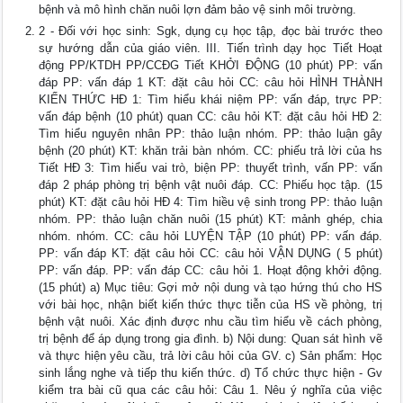
bệnh và mô hình chăn nuôi lợn đảm bảo vệ sinh môi trường.
2 - Đối với học sinh: Sgk, dụng cụ học tập, đọc bài trước theo
sự hướng dẫn của giáo viên. III. Tiến trình dạy học Tiết Hoạt
động PP/KTDH PP/CCĐG Tiết KHỞI ĐỘNG (10 phút) PP: vấn
đáp PP: vấn đáp 1 KT: đặt câu hỏi CC: câu hỏi HÌNH THÀNH
KIẾN THỨC HĐ 1: Tìm hiểu khái niệm PP: vấn đáp, trực PP:
vấn đáp bệnh (10 phút) quan CC: câu hỏi KT: đặt câu hỏi HĐ 2:
Tìm hiểu nguyên nhân PP: thảo luận nhóm. PP: thảo luận gây
bệnh (20 phút) KT: khăn trải bàn nhóm. CC: phiếu trả lời của hs
Tiết HĐ 3: Tìm hiểu vai trò, biện PP: thuyết trình, vấn PP: vấn
đáp 2 pháp phòng trị bệnh vật nuôi đáp. CC: Phiếu học tập. (15
phút) KT: đặt câu hỏi HĐ 4: Tìm hiều vệ sinh trong PP: thảo luận
nhóm. PP: thảo luận chăn nuôi (15 phút) KT: mảnh ghép, chia
nhóm. nhóm. CC: câu hỏi LUYỆN TẬP (10 phút) PP: vấn đáp.
PP: vấn đáp KT: đặt câu hỏi CC: câu hỏi VẬN DỤNG ( 5 phút)
PP: vấn đáp. PP: vấn đáp CC: câu hỏi 1. Hoạt động khởi động.
(15 phút) a) Mục tiêu: Gợi mở nội dung và tạo hứng thú cho HS
với bài học, nhận biết kiến thức thực tiễn của HS về phòng, trị
bệnh vật nuôi. Xác định được nhu cầu tìm hiểu về cách phòng,
trị bệnh để áp dụng trong gia đình. b) Nội dung: Quan sát hình vẽ
và thực hiện yêu cầu, trả lời câu hỏi của GV. c) Sản phẩm: Học
sinh lắng nghe và tiếp thu kiến thức. d) Tổ chức thực hiện - Gv
kiểm tra bài cũ qua các câu hỏi: Câu 1. Nêu ý nghĩa của việc