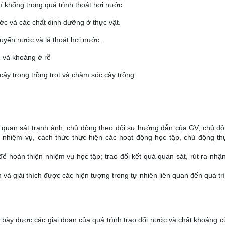
í khổng trong quá trình thoát hơi nước.
ớc và các chất dinh dưỡng ở thực vật.
uyển nước và lá thoát hơi nước.
 và khoáng ở rễ
cây trong trồng trọt và chăm sóc cây trồng
, quan sát tranh ảnh, chủ động theo dõi sự hướng dẫn của GV, chủ độ
c nhiệm vụ, cách thức thực hiện các hoạt động học tập, chủ động th
ể hoàn thiện nhiệm vụ học tập; trao đổi kết quả quan sát, rút ra nhận
 và giải thích được các hiện tượng trong tự nhiên liên quan đến quá tr
h bày được các giai đoạn của quá trình trao đổi nước và chất khoáng c