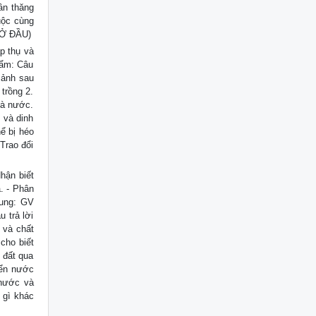
ân thăng
uộc cùng
MỞ ĐẦU)
p thụ và
hẩm: Câu
 ảnh sau
trồng 2.
là nước.
 và dinh
ể bị héo
Trao đổi
hận biết
. - Phân
dung: GV
 trả lời
 và chất
cho biết
 đất qua
yển nước
 nước và
 gì khác