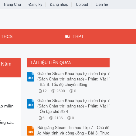
Trang Chủ
Đăng ký
Đăng nhập
Upload
Liên hệ
THCS
THPT
TÀI LIỆU LIÊN QUAN
- Năm
Giáo án Steam Khoa học tự nhiên Lớp 7
(Sách Chân trời sáng tạo) - Phần: Vật lí
- Bài 8: Tốc độ chuyển động
12
2690
0
Giáo án Steam Khoa học tự nhiên Lớp 7
ào miền
(Sách Chân trời sáng tạo) - Phần: Vật lí
- Ôn tập chủ đề 4
5
2136
0
ống các
Bài giảng Steam Tin học Lớp 7 - Chủ đề
A: Máy tính và cộng đồng - Bài 3: Thực