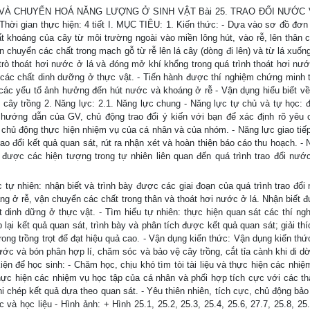
HẤT VÀ CHUYỂN HOÁ NĂNG LƯỢNG Ở SINH VẬT Bài 25. TRAO ĐỔI NƯỚC
ian thực hiện: 4 tiết I. MỤC TIÊU: 1. Kiến thức: - Dựa vào sơ đồ đơn
khoáng của cây từ môi trường ngoài vào miền lông hút, vào rễ, lên thân c
 chuyển các chất trong mạch gỗ từ rễ lên lá cây (dòng đi lên) và từ lá xuốn
trò thoát hơi nước ở lá và đóng mở khí khổng trong quá trình thoát hơi nướ
các chất dinh dưỡng ở thực vật. - Tiến hành được thí nghiệm chứng minh 
các yếu tố ảnh hưởng đến hút nước và khoáng ở rễ - Vận dụng hiểu biết về 
 cây trồng 2. Năng lực: 2.1. Năng lực chung - Năng lực tự chủ và tự học: 
 hướng dẫn của GV, chủ động trao đổi ý kiến với bạn để xác định rõ yêu 
 chủ động thực hiện nhiệm vụ của cá nhân và của nhóm. - Năng lực giao tiế
ao đổi kết quả quan sát, rút ra nhận xét và hoàn thiện báo cáo thu hoạch. -
h được các hiện tượng trong tự nhiên liên quan đến quá trình trao đổi nướ
 tự nhiên: nhận biết và trình bày được các giai đoạn của quá trình trao đổi
g ở rễ, vận chuyển các chất trong thân và thoát hơi nước ở lá. Nhận biết 
 dinh dững ở thực vật. - Tìm hiểu tự nhiên: thực hiện quan sát các thí ng
 lại kết quả quan sát, trình bày và phân tích được kết quả quan sát; giải th
ong trồng trọt để đạt hiệu quả cao. - Vận dụng kiến thức: Vận dụng kiến thứ
nước và bón phân hợp lí, chăm sóc và bảo vệ cây trồng, cắt tỉa cành khi di dờ
ện để học sinh: - Chăm học, chịu khó tìm tòi tài liệu và thực hiện các nhiệ
thực hiện các nhiệm vụ học tập của cá nhân và phối hợp tích cực với các th
hi chép kết quả dựa theo quan sát. - Yêu thiên nhiên, tích cực, chủ động bảo
 và học liệu - Hình ảnh: + Hình 25.1, 25.2, 25.3, 25.4, 25.6, 27.7, 25.8, 25