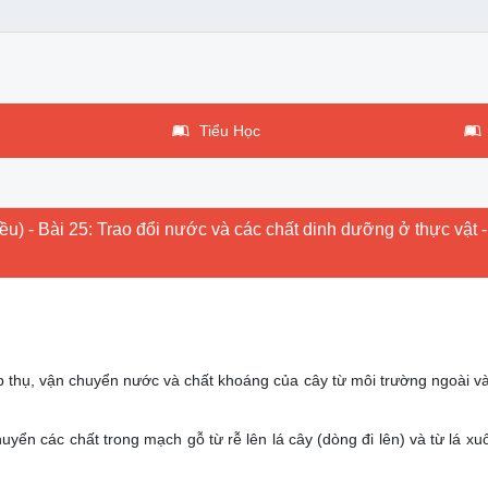
Tiểu Học
u) - Bài 25: Trao đổi nước và các chất dinh dưỡng ở thực vật 
 thụ, vận chuyển nước và chất khoáng của cây từ môi trường ngoài v
yển các chất trong mạch gỗ từ rễ lên lá cây (dòng đi lên) và từ lá xu