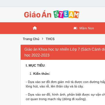
Mầm Non
›
Trang Chủ
THCS
Giáo án Khoa học tự nhiên Lớp 7 (Sách Cánh diề
học 2022-2023
I.
MỤC TIÊU
:
Kiến thức:
- Dựa vào sơ đồ đơn giản mô tả được con đường hấp
lông hút, vào rễ, lên thân cây và lá cây.
- Dựa vào sơ đồ, hình ảnh, phân biệt được sự vận chu
cơ quan trong mạch rây (dòng đi xuống).