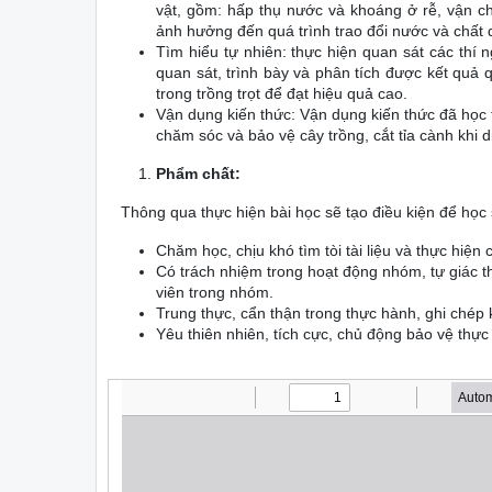
vật, gồm: hấp thụ nước và khoáng ở rễ, vận ch
ảnh hưởng đến quá trình trao đổi nước và chất 
Tìm hiểu tự nhiên: thực hiện quan sát các thí 
quan sát, trình bày và phân tích được kết quả 
trong trồng trọt để đạt hiệu quả cao.
Vận dụng kiến thức: Vận dụng kiến thức đã học t
chăm sóc và bảo vệ cây trồng, cắt tỉa cành khi di
Phẩm chất:
Thông qua thực hiện bài học sẽ tạo điều kiện để học 
Chăm học, chịu khó tìm tòi tài liệu và thực hiện
Có trách nhiệm trong hoạt động nhóm, tự giác t
viên trong nhóm.
Trung thực, cẩn thận trong thực hành, ghi chép
Yêu thiên nhiên, tích cực, chủ động bảo vệ thự