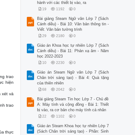
hành với các thiết bị vào, ra
19
1192
0
Bài giảng Steam Ngữ văn Lớp 7 (Sách
Cánh diều) - Bài 10: Văn bản thông tin -
Viết: Văn bản tường trình
29
2180
0
Giáo án Khoa học tự nhiên Lớp 7 (Sách
Cánh diều) - Bài 11: Phản xạ âm - Năm
học 2022-2023
10
2230
0
Giáo án Steam Ngữ văn Lớp 7 (Sách
ng trao
Chân trời sáng tạo) - Bài 4: Quà tặng
ực hiện
của thiên nhiên
68
2042
0
 xét và
Bài giảng Steam Tin học Lớp 7 - Chủ đề
A: Máy tính và cộng đồng - Bài 1: Thiết
ình trao
bị vào, ra cơ bản cho máy tính cá nhân
22
1102
0
Giáo án Steam Khoa học tự nhiên Lớp 7
(Sách Chân trời sáng tạo) - Phần: Sinh
ủa thực