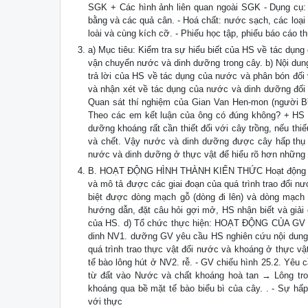
SGK + Các hình ảnh liên quan ngoài SGK - Dụng cụ: cố
bằng và các quả cân. - Hoá chất: nước sạch, các loại
loài và cùng kích cỡ. - Phiếu học tập, phiếu báo c
a) Mục tiêu: Kiểm tra sự hiểu biết của HS về tác dụn
vận chuyển nước và dinh dưỡng trong cây. b) Nội dung
trả lời của HS về tác dụng của nước và phân bón đối 
và nhận xét về tác dụng của nước và dinh dưỡng đối 
Quan sát thí nghiệm của Gian Van Hen-mon (người Bỉ
Theo các em kết luận của ông có đúng không? + HS th
dưỡng khoáng rất cần thiết đối với cây trồng, nếu th
và chết. Vậy nước và dinh dưỡng được cây hấp thụ n
nước và dinh dưỡng ở thực vật để hiểu rõ hơn những 
B. HOẠT ĐỘNG HÌNH THÀNH KIẾN THỨC Hoạt động 1: Tì
và mô tả được các giai đoạn của quá trình trao đổi n
biệt được dòng mạch gỗ (dòng đi lên) và dòng mạch r
hướng dẫn, đặt câu hỏi gợi mở, HS nhận biết và giải 
của HS. d) Tổ chức thực hiện: HOẠT ĐỘNG CỦA GV 
dinh NV1. dưỡng GV yêu cầu HS nghiên cứu nội dung ở
quá trình trao thực vật đổi nước và khoáng ở thực v
tế bào lông hút ở NV2. rễ. - GV chiếu hình 25.2. Yê
từ đất vào Nước và chất khoáng hoà tan → Lông tro
khoáng qua bề mặt tế bào biểu bì của cây. . - Sự hấ
với thực