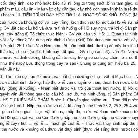
c thuỷ tinh, dao nhỏ hoặc kéo, túi ni lông to trong suốt, bình tam giác, c
 phẩm màu, dầu ăn - Mẫu vật: cây cần tây, cây nhỏ còn nguyên thân lá rễ th
áo thu hoạch. III. TIẾN TRÌNH DẠY HỌC Tiết 1: A. HOẠT ĐỘNG KHỞI ĐỘNG (
g của nước và khoáng đối với cây trồng, kích thích sự tò mò của HS về sự hấ
: GV đặt các câu hỏi và đưa ra tình huống để HS suy nghĩ, trả lời c) Sản p
với cây trồng d) Tổ chức thực hiện: - GV yêu cầu với HS: 1. Quan sát hình
với cây trồng? Tác dụng của dinh dưỡng (Kali) Tác dụng của nước với cây 
) ở hình 25.1 Gian Van Hen-mon kết luận chất dinh dưỡng để cây lớn lên 
ảo luận theo cặp đôi, trình bày kết quả. - GV nhận xét, đặt vấn đề: Nước
iếu nước và dinh dưỡng khoáng dẫn tới cây trồng sẽ còi cọc, chậm lớn, có th
hư thế nào? Lưu thông trong cây ra sao? Chúng ta cùng tìm hiểu bài 25. 
vấn đề này.
m hiểu sự trao đổi nước và chất dinh dưỡng ở thực vật a) Mục tiêu: - N
ước và chất dinh dưỡng: hấp thụ ở rễ vận chuyển ở thân, thoát hơi nước ở lá
ây (dòng đi xuống). - Nhận biết được vai trò của thoát hơi nước. b) Nội 
quyết vấn đề thông qua các câu hỏi, sơ đồ, mô hình động. c) Sản phẩm: Câu
- HS DỰ KIẾN SẢN PHẨM Bước 1: Chuyển giao nhiệm vụ I. Trao đổi nước
 mục I và 1. Hấp thụ nước và chất khoáng ở các hình 25.2, 25.3, 25.4 và 
ật gồm những giai - Thực vật trên cạn hấp thụ nước và đoạn nào? khoáng từ
u cầu HS quan sát và nêu Con đường hấp thụ: con đường hấp thụ và vận chu
ng rễ cây? hút → vỏ rễ → mạch gỗ của rễ. - Thực vật thuỷ sinh hấp thụ
p thụ nước và khoáng của thực vật thuỷ sinh (thực vật sống dưới nước) có