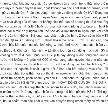
iết nước, chất khoáng và chất hữu cơ được vận chuyển trong thân như thế 
ch rây? 2. Vận chuyển nước, chất khoáng và các chất hữu cơ Nước, chấ
h gỗ và mạch rây *Phân biệt dòng mạch gỗ và dòng mạch rây NV4 Dòng m
ử dụng gỗ hết không? Vận chuyển Vận chuyển chủ yếu - Quan sát, phân t
cơ và hoạt động của tế bào khí khổng như thế nào để khoáng từ rễ được tổn
 tới cơ quan dự trữ đi lên) hoặc cơ quan cần dùng (dòng đi xuống) 3. Thoát 
thoát hơi nước có ý nghĩa như thế nào đối được thoát ra ngoài qua khí khổ
 mở của khí khổng - HS quan sát, phân tích các hình, 2 bạn cùng bàn + Kh
c vấn đề đặt ra. khí khổng mở → thoát hơi nước nhiều Bước 3: Báo cáo, thả
HS trình bày kết quả thảo luận khí đóng → thoát hơi nước ít của các nhiệm vụ
ước Bước 4: Kết luận, nhận định + Là động lực trên của dòng mạch gỗ - GV n
 khoáng dưới rễ đi hoạt động. lên + Giúp lá cây không bị đốt nóng dưới ánh 
i nước khí khổng mở giúp khí CO2 đi vào cung cấp nguyên liệu cho cây qu
 nước ở thân cây, thoát hơi nước ở lá (Hoạt động này tiến hành trong 2 tiết
báo cáo thí nghiệm ít nhất 1 giờ), tiết 2 báo cáo kết quả) a) Mục tiêu: - T
và các chất trong thân và sự thoát hơi nước ở lá - Giải thích được một
 hành thí nghiệm, phân nhóm, yêu cầu HS tiến hành thí nghiệm, quan sát, t
ệm và báo cáo của HS d) Tổ chức thực hiện: HOẠT ĐỘNG CỦA GV - HS DỰ 
vận chuyển GV chia lớp thành các nhóm từ 4 – 6 HS, bầu nhóm nước ở t
phân nhóm nước ở lá cây ngẫu nhiên tạo hứng thú bất ngờ cho HS) 1. Thí ng
ớc ở thân ở thân cây + GV yêu cầu HS chuẩn bị: hai cốc thuỷ tinh (cốc - M
, hai lọ phẩm màu các chất được vận chuyển trong (xanh mêtylen và nước