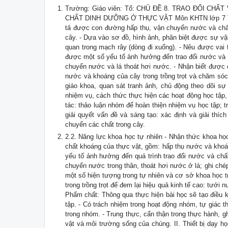
Trường: Giáo viên: Tổ: CHỦ ĐỀ 8. TRAO ĐỔI C
CHẤT DINH DƯỠNG Ở THỰC VẬT Môn KHTN lớp 7 Thời g
tả được con đường hấp thụ, vận chuyển nước và chất 
cây. - Dựa vào sơ đồ, hình ảnh, phân biệt được sự vận
quan trong mạch rây (dòng đi xuống). - Nêu được vai 
được một số yếu tố ảnh hưởng đến trao đổi nước và 
chuyển nước và lá thoát hơi nước. - Nhận biết được 
nước và khoáng của cây trong trồng trọt và chăm sóc
giáo khoa, quan sát tranh ảnh, chủ động theo dõi sự
nhiệm vụ, cách thức thực hiện các hoạt động học tập,
tác: thảo luận nhóm để hoàn thiện nhiệm vụ học tập; tr
giải quyết vấn đề và sáng tạo: xác định và giải thíc
chuyển các chất trong cây.
2.2. Năng lực khoa học tự nhiên - Nhận thức khoa học
chất khoáng của thực vật, gồm: hấp thụ nước và khoán
yếu tố ảnh hưởng đến quá trình trao đổi nước và chất
chuyển nước trong thân, thoát hơi nước ở lá; ghi chép
một số hiện tượng trong tự nhiên và cơ sở khoa học tr
trong trồng trọt để đem lại hiệu quả kinh tế cao: tưới 
Phẩm chất: Thông qua thực hiện bài học sẽ tạo điều ki
tập. - Có trách nhiệm trong hoạt động nhóm, tự giác 
trong nhóm. - Trung thực, cẩn thận trong thực hành, g
vật và môi trường sống của chúng. II. Thiết bị dạy học