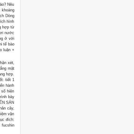
nào? Nêu
t khoáng
ạch Dòng
ích hình
g hợp từ
hơi nước
ng ở với
i tế bào
o luận +
.
hận xét,
nắng mặt
ang hợp.
: tiết 1
iến hành
 số hiện
rình bày
KIẾN SẢN
hân cây,
hiệm vận
ục đích:
 fucshin