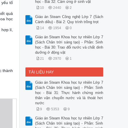
học - Bài 32: Cảm ứng ở sinh vật
 yếu tố
10
2440
2
kết quả
Giáo án Steam Công nghệ Lớp 7 (Sách
hoa học
Cánh diều) - Bài 2: Quy trình trồng trọt
14
1954
0
 hợp lí,
Giáo án Steam Khoa học tự nhiên Lớp 7
(Sách Chân trời sáng tạo) - Phần: Sinh
học - Bài 30: Trao đổi nước và chất dinh
dưỡng ở động vật
21
2970
1
c thành
TÀI LIỆU HAY
Giáo án Steam Khoa học tự nhiên Lớp 7
(Sách Chân trời sáng tạo) - Phần: Sinh
học - Bài 31: Thực hành chứng minh
thân vận chuyển nước và lá thoát hơi
nước
9
5353
9
Giáo án Steam Khoa học tự nhiên Lớp 7
(Sách Chân trời sáng tạo) - Phần: Sinh