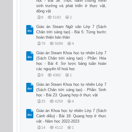
học - Bài 36: Thực hành chứng minh
sinh trưởng và phát triển ở thực vật,
động vật
8
5192
2
Giáo án Steam Ngữ văn Lớp 7 (Sách
Chân trời sáng tạo) - Bài 5: Từng bước
hoàn thiện bản thân
79
5090
4
Giáo án Steam Khoa học tự nhiên Lớp 7
(Sách Chân trời sáng tạo) - Phần: Hóa
học - Bài 4: Sơ lược bảng tuần hoàn
các nguyên tố hoá học
9
4382
1
Giáo án Steam Khoa học tự nhiên Lớp 7
(Sách Chân trời sáng tạo) - Phần: Sinh
học - Bài 23: Quang hợp ở thực vật
25
4250
4
Giáo án Khoa học tự nhiên Lớp 7 (Sách
Cánh diều) - Bài 18: Quang hợp ở thực
vật - Năm học 2022-2023
14
4112
1