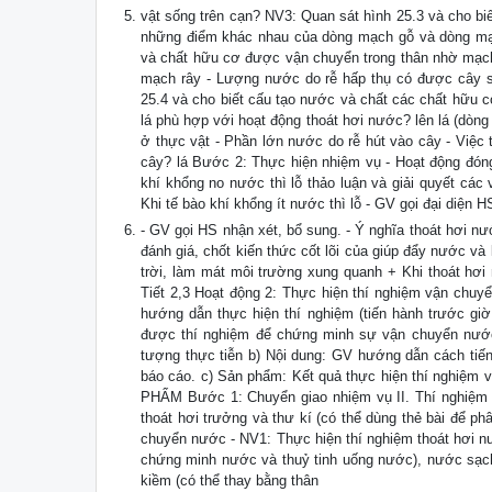
vật sống trên cạn? NV3: Quan sát hình 25.3 và cho b
những điểm khác nhau của dòng mạch gỗ và dòng mạ
và chất hữu cơ được vận chuyển trong thân nhờ mạc
mạch rây - Lượng nước do rễ hấp thụ có được cây s
25.4 và cho biết cấu tạo nước và chất các chất hữu 
lá phù hợp với hoạt động thoát hơi nước? lên lá (dòng
ở thực vật - Phần lớn nước do rễ hút vào cây - Việc 
cây? lá Bước 2: Thực hiện nhiệm vụ - Hoạt động đóng
khí khổng no nước thì lỗ thảo luận và giải quyết cá
Khi tế bào khí khổng ít nước thì lỗ - GV gọi đại diện 
- GV gọi HS nhận xét, bổ sung. - Ý nghĩa thoát hơi n
đánh giá, chốt kiến thức cốt lõi của giúp đẩy nước và
trời, làm mát môi trường xung quanh + Khi thoát hơ
Tiết 2,3 Hoạt động 2: Thực hiện thí nghiệm vận chuyển
hướng dẫn thực hiện thí nghiệm (tiến hành trước giờ 
được thí nghiệm để chứng minh sự vận chuyển nước 
tượng thực tiễn b) Nội dung: GV hướng dẫn cách tiến
báo cáo. c) Sản phẩm: Kết quả thực hiện thí nghi
PHẨM Bước 1: Chuyển giao nhiệm vụ II. Thí nghiệm 
thoát hơi trưởng và thư kí (có thể dùng thẻ bài để 
chuyển nước - NV1: Thực hiện thí nghiệm thoát hơi nư
chứng minh nước và thuỷ tinh uống nước), nước sạch
kiềm (có thể thay bằng thân