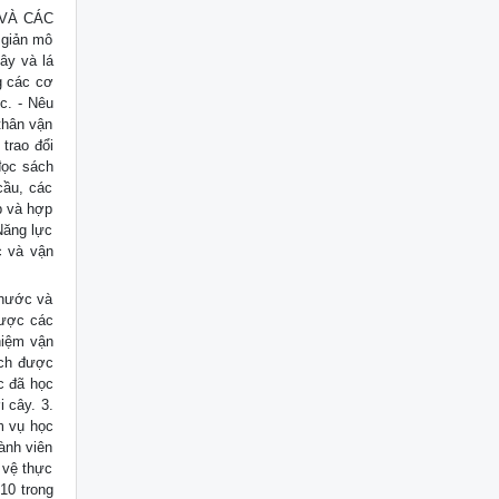
 VÀ CÁC
 giản mô
ây và lá
g các cơ
c. - Nêu
thân vận
trao đổi
đọc sách
cầu, các
p và hợp
 Năng lực
c và vận
 nước và
được các
hiệm vận
ích được
c đã học
i cây. 3.
m vụ học
ành viên
 vệ thực
.10 trong