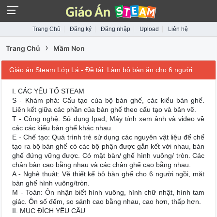
Trang Chủ
Đăng ký
Đăng nhập
Upload
Liên hệ
›
Trang Chủ
Mầm Non
Giáo án Steam Lớp Lá - Đề tài: Làm bộ bàn ăn cho 6 người
I. CÁC YẾU TỐ STEAM
S - Khám phá: Cấu tạo của bộ bàn ghế, các kiểu bàn ghế.
Liên kết giữa các phần của bàn ghế theo cấu tạo và bản vẽ.
T - Công nghệ: Sử dụng Ipad, Máy tính xem ảnh và video về
các các kiểu bàn ghế khác nhau.
E - Chế tạo: Quá trình trẻ sử dụng các nguyên vật liệu để chế
tạo ra bộ bàn ghế có các bộ phận được gắn kết với nhau, bàn
ghế đứng vững được. Có mặt bàn/ ghế hình vuông/ tròn. Các
chân bàn cao bằng nhau và các chân ghế cao bằng nhau.
A - Nghệ thuật: Vẽ thiết kế bộ bàn ghế cho 6 người ngồi, mặt
bàn ghế hình vuông/tròn.
M - Toán: Ôn nhận biết hình vuông, hình chữ nhật, hình tam
giác. Ôn số đếm, so sánh cao bằng nhau, cao hơn, thấp hơn.
II. MỤC ĐÍCH YÊU CẦU