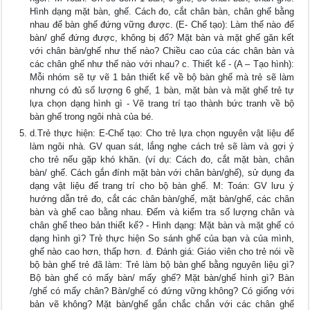
Hình dạng mặt bàn, ghế. Cách đo, cắt chân bàn, chân ghế bằng
nhau để bàn ghế đứng vững được. (E- Chế tạo): Làm thế nào để
bàn/ ghế đứng được, không bị đổ? Mặt bàn và mặt ghế găn kết
với chân bàn/ghế như thế nào? Chiều cao của các chân bàn và
các chân ghế như thế nào với nhau? c. Thiết kế - (A – Tạo hình):
Mỗi nhóm sẽ tự vẽ 1 bản thiết kế về bộ bàn ghế mà trẻ sẽ làm
nhưng có đủ số lượng 6 ghế, 1 bàn, mặt bàn và mặt ghế trẻ tự
lựa chọn dạng hình gì - Vẽ trang trí tạo thành bức tranh về bộ
bàn ghế trong ngôi nhà của bé.
d.Trẻ thực hiện: E-Chế tạo: Cho trẻ lựa chọn nguyên vật liệu để
làm ngôi nhà. GV quan sát, lắng nghe cách trẻ sẽ làm và gợi ý
cho trẻ nếu gặp khó khăn. (ví dụ: Cách đo, cắt mặt bàn, chân
bàn/ ghế. Cách gắn đính mặt bàn với chân bàn/ghế), sử dụng đa
dạng vật liệu để trang trí cho bộ bàn ghế. M: Toán: GV lưu ý
hướng dẫn trẻ đo, cắt các chân bàn/ghế, mặt bàn/ghế, các chân
bàn và ghế cao bằng nhau. Đếm và kiểm tra số lượng chân và
chân ghế theo bản thiết kế? - Hình dạng: Mặt bàn và mặt ghế có
dạng hình gì? Trẻ thực hiện So sánh ghế của bạn và của mình,
ghế nào cao hơn, thấp hơn. đ. Đánh giá: Giáo viên cho trẻ nói về
bộ bàn ghế trẻ đã làm: Trẻ làm bộ bàn ghế bằng nguyên liệu gì?
Bộ bàn ghế có mấy bàn/ mấy ghế? Mặt bàn/ghế hình gì? Bàn
/ghế có mấy chân? Bàn/ghế có đứng vững không? Có giống với
bản vẽ không? Mặt bàn/ghế gắn chắc chắn với các chân ghế