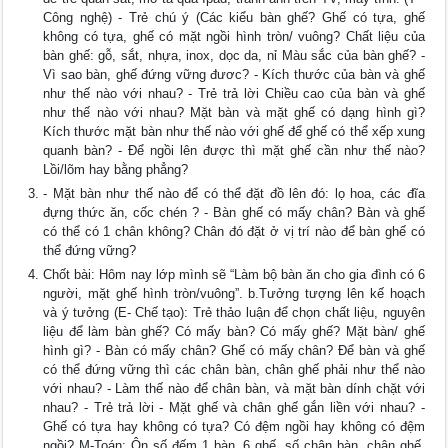
Công nghệ) - Trẻ chú ý (Các kiểu bàn ghế? Ghế có tựa, ghế
không có tựa, ghế có mặt ngồi hình tròn/ vuông? Chất liệu của
bàn ghế: gỗ, sắt, nhựa, inox, dọc da, nỉ Màu sắc của bàn ghế? -
Vì sao bàn, ghế đứng vững đươc? - Kích thước của bàn và ghế
như thế nào với nhau? - Trẻ trả lời Chiều cao của bàn và ghế
như thế nào với nhau? Mặt bàn và mặt ghế có dạng hình gì?
Kích thước mặt bàn như thế nào với ghế để ghế có thể xếp xung
quanh bàn? - Để ngồi lên được thì mặt ghế cần như thế nào?
Lồi/lõm hay bằng phẳng?
- Mặt bàn như thế nào để có thể đặt đồ lên đó: lọ hoa, các đĩa
đựng thức ăn, cốc chén ? - Bàn ghế có mấy chân? Bàn và ghế
có thể có 1 chân không? Chân đó đặt ở vị trí nào để bàn ghế có
thể đứng vững?
Chốt bài: Hôm nay lớp mình sẽ “Làm bộ bàn ăn cho gia đình có 6
người, mặt ghế hình tròn/vuông”. b.Tưởng tượng lên kế hoạch
và ý tưởng (E- Chế tạo): Trẻ thảo luận để chọn chất liệu, nguyên
liệu để làm bàn ghế? Có mấy bàn? Có mấy ghế? Mặt bàn/ ghế
hình gì? - Bàn có mấy chân? Ghế có mấy chân? Để bàn và ghế
có thể đứng vững thì các chân bàn, chân ghế phải như thể nào
với nhau? - Làm thế nào để chân bàn, và mặt bàn dính chặt với
nhau? - Trẻ trả lời - Mặt ghế và chân ghế gắn liền với nhau? -
Ghế có tựa hay không có tựa? Có đệm ngồi hay không có đệm
ngồi? M-Toán: Ôn số đếm 1 bàn, 6 ghế, số chân bàn, chân ghế.