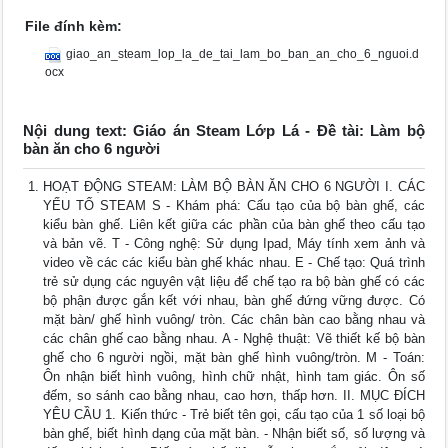
File đính kèm:
giao_an_steam_lop_la_de_tai_lam_bo_ban_an_cho_6_nguoi.d
ocx
Nội dung text: Giáo án Steam Lớp Lá - Đề tài: Làm bộ
bàn ăn cho 6 người
HOẠT ĐỘNG STEAM: LÀM BỘ BÀN ĂN CHO 6 NGƯỜI I. CÁC
YẾU TỐ STEAM S - Khám phá: Cấu tạo của bộ bàn ghế, các
kiểu bàn ghế. Liên kết giữa các phần của bàn ghế theo cấu tạo
và bản vẽ. T - Công nghệ: Sử dụng Ipad, Máy tính xem ảnh và
video về các các kiểu bàn ghế khác nhau. E - Chế tạo: Quá trình
trẻ sử dụng các nguyên vật liệu để chế tạo ra bộ bàn ghế có các
bộ phận được gắn kết với nhau, bàn ghế đứng vững được. Có
mặt bàn/ ghế hình vuông/ tròn. Các chân bàn cao bằng nhau và
các chân ghế cao bằng nhau. A - Nghệ thuật: Vẽ thiết kế bộ bàn
ghế cho 6 người ngồi, mặt bàn ghế hình vuông/tròn. M - Toán:
Ôn nhận biết hình vuông, hình chữ nhật, hình tam giác. Ôn số
đếm, so sánh cao bằng nhau, cao hơn, thấp hơn. II. MỤC ĐÍCH
YÊU CẦU 1. Kiến thức - Trẻ biết tên gọi, cấu tạo của 1 số loại bộ
bàn ghế, biết hình dạng của mặt bàn. - Nhận biết số, số lượng và