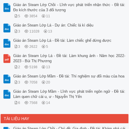
Giáo án Steam Lớp Chồi - Lĩnh vực phát triển nhận thức - Đề tài:
Đo kích thước của 3 đối tượng
5
3854
11
Giáo án Steam Lớp Lá - Dự án: Chiếc lá kì diệu
3
11028
13
Giáo án Steam Lớp Lá - Đề tài: Làm chiếc ghế đứng được
3
2622
5
Giáo án Steam Lớp Lá - Đề tài: Làm khung ảnh - Năm học 2022-
2023 - Bùi Thị Phương
2
5198
13
Giáo án Steam Lớp Mầm - Đề tài: Thí nghiệm sự đổi màu của hoa
3
7058
20
Giáo án Steam Lớp Mầm - Lĩnh vực phát triển ngôn ngữ - Đề tài:
Làm quen chữ cái u, ư - Nguyễn Thị Yến
6
7568
14
TÀI LIỆU HAY
Giáo án Steam Lớp Chồi - Chủ đề: Gia đình - Đề tài: Khám phá cái