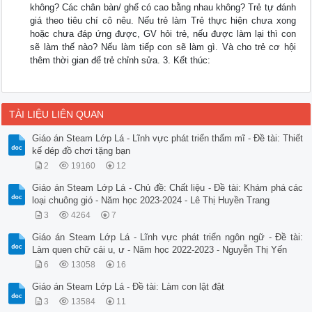
không? Các chân bàn/ ghế có cao bằng nhau không? Trẻ tự đánh
giá theo tiêu chí cô nêu. Nếu trẻ làm Trẻ thực hiện chưa xong
hoặc chưa đáp ứng được, GV hỏi trẻ, nếu được làm lại thì con
sẽ làm thế nào? Nếu làm tiếp con sẽ làm gì. Và cho trẻ cơ hội
thêm thời gian để trẻ chỉnh sửa. 3. Kết thúc:
TÀI LIỆU LIÊN QUAN
Giáo án Steam Lớp Lá - Lĩnh vực phát triển thẩm mĩ - Đề tài: Thiết
kế dép đồ chơi tặng bạn
2
19160
12
Giáo án Steam Lớp Lá - Chủ đề: Chất liệu - Đề tài: Khám phá các
loại chuông gió - Năm học 2023-2024 - Lê Thị Huyền Trang
3
4264
7
Giáo án Steam Lớp Lá - Lĩnh vực phát triển ngôn ngữ - Đề tài:
Làm quen chữ cái u, ư - Năm học 2022-2023 - Nguyễn Thị Yến
6
13058
16
Giáo án Steam Lớp Lá - Đề tài: Làm con lật đật
3
13584
11