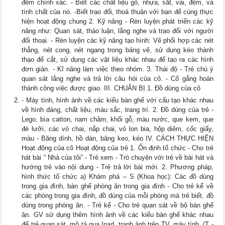
đếm chính xác. - Biết các chất liệu gỗ, nhựa, sắt, vải, đệm, và
tính chất của nó. -Biết trao đổi, thoả thuận với bạn để cùng thực
hiện hoạt động chung 2. Kỹ năng - Rèn luyện phát triển các kỹ
năng như: Quan sát, thảo luận, lắng nghe và trao đổi với người
đối thoại. - Rèn luyện các kỹ năng tạo hình: Vẽ phối hợp các nét
thẳng, nét cong, nét ngang trong bảng vẽ, sử dụng kéo thành
thạo để cắt, sử dụng các vật liệu khác nhau để tạo ra các hình
đơn giản. - Kĩ năng làm việc theo nhóm. 3. Thái độ - Trẻ chú ý
quan sát lắng nghe và trả lời câu hỏi của cô. - Cố gắng hoàn
thành công việc được giao. III. CHUẨN BỊ 1. Đồ dùng của cô
- Máy tính, hình ảnh về các kiểu bàn ghế với cấu tạo khác nhau
về hình dáng, chất liệu, màu sắc, trang trí. 2. Đồ dùng của trẻ -
Lego, bìa catton, nam châm, khối gỗ, màu nước, que kem, que
đè lưỡi, các vỏ chai, nắp chai, vỏ lon bia, hộp diêm, cốc giấy,
màu - Băng dính, hồ dán, băng keo, kéo IV. CÁCH THỰC HIỆN
Hoạt động của cô Hoạt động của trẻ 1. Ổn định tổ chức - Cho trẻ
hát bài “ Nhà của tôi” - Trẻ xem - Trò chuyện với trẻ về bài hát và
hướng trẻ vào nội dung - Trẻ trả lời bài mới. 2. Phương pháp,
hình thức tổ chức a) Khám phá – S (Khoa học): Các đồ dùng
trong gia đình, bàn ghế phòng ăn trong gia đình - Cho trẻ kể về
các phòng trong gia đình, đồ dùng của mỗi phòng mà trẻ biết, đồ
dùng trong phòng ăn. - Trẻ kể - Cho trẻ quan sát về bộ bàn ghế
ăn. GV sử dụng thêm hình ảnh về các kiểu bàn ghế khác nhau
để trẻ quan sát, mô tả qua Ipad, tranh ảnh trên TV, máy tính. (T -