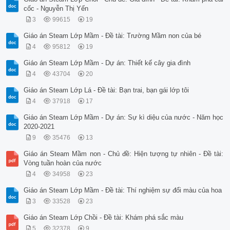
cốc - Nguyễn Thị Yến
3
99615
19
Giáo án Steam Lớp Mầm - Đề tài: Trường Mầm non của bé
4
95812
19
Giáo án Steam Lớp Mầm - Dự án: Thiết kế cây gia đình
4
43704
20
Giáo án Steam Lớp Lá - Đề tài: Bạn trai, bạn gái lớp tôi
4
37918
17
Giáo án Steam Lớp Mầm - Dự án: Sự kì diệu của nước - Năm học
2020-2021
9
35476
13
Giáo án Steam Mầm non - Chủ đề: Hiện tượng tự nhiên - Đề tài:
Vòng tuần hoàn của nước
4
34958
23
Giáo án Steam Lớp Mầm - Đề tài: Thí nghiệm sự đổi màu của hoa
3
33528
23
Giáo án Steam Lớp Chồi - Đề tài: Khám phá sắc màu
5
32378
9