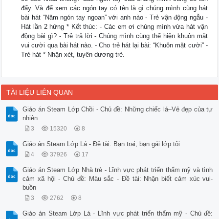
đấy. Và để xem các ngón tay có tên là gì chúng mình cùng hát
bài hát “Năm ngón tay ngoan” với anh nào - Trẻ vận động ngẫu -
Hát lần 2 hứng * Kết thúc: - Các em ơi chúng mình vừa hát vận
động bài gì? - Trẻ trả lời - Chúng mình cùng thể hiện khuôn mặt
vui cười qua bài hát nào. - Cho trẻ hát lại bài: “Khuôn mặt cười” -
Trẻ hát * Nhận xét, tuyên dương trẻ.
TÀI LIỆU LIÊN QUAN
Giáo án Steam Lớp Chồi - Chủ đề: Những chiếc lá–Vẻ đẹp của tự
nhiên
3
15320
8
Giáo án Steam Lớp Lá - Đề tài: Bạn trai, bạn gái lớp tôi
4
37926
17
Giáo án Steam Lớp Nhà trẻ - Lĩnh vực phát triển thẩm mỹ và tình
cảm xã hội - Chủ đề: Màu sắc - Đề tài: Nhận biết cảm xúc vui-
buồn
3
2762
8
Giáo án Steam Lớp Lá - Lĩnh vực phát triển thẩm mỹ - Chủ đề: