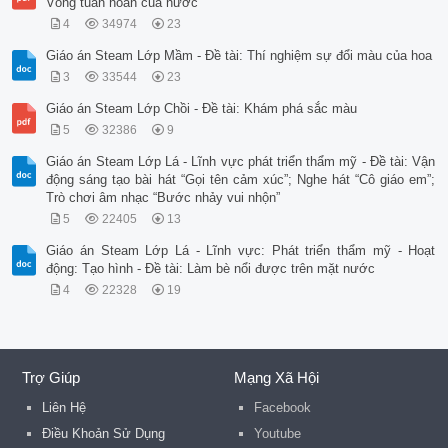
Vòng tuần hoàn của nước
4
34974
23
Giáo án Steam Lớp Mầm - Đề tài: Thí nghiệm sự đổi màu của hoa
3
33544
23
Giáo án Steam Lớp Chồi - Đề tài: Khám phá sắc màu
5
32386
9
Giáo án Steam Lớp Lá - Lĩnh vực phát triển thẩm mỹ - Đề tài: Vận
động sáng tạo bài hát “Gọi tên cảm xúc”; Nghe hát “Cô giáo em”;
Trò chơi âm nhạc “Bước nhảy vui nhộn”
5
22405
13
Giáo án Steam Lớp Lá - Lĩnh vực: Phát triển thẩm mỹ - Hoạt
động: Tạo hình - Đề tài: Làm bè nổi được trên mặt nước
4
22328
19
Trợ Giúp
Mạng Xã Hội
Liên Hệ
Facebook
Điều Khoản Sử Dụng
Youtube