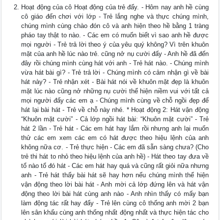
Hoạt động của cô Hoạt động của trẻ đấy. - Hôm nay anh hề cùng
cô giáo đến chơi với lớp - Trẻ lắng nghe và thực chúng mình,
chúng mình cùng chào đón cô và anh hiện theo hề bằng 1 tràng
pháo tay thật to nào. - Các em có muốn biết vì sao anh hề được
mọi người - Trẻ trả lời theo ý của yêu quý không? Vì trên khuôn
mặt của anh hề lúc nào trẻ. cũng nở nụ cười đấy - Anh hề đã đến
đây rồi chúng mình cùng hát với anh - Trẻ hát nào. - Chúng mình
vừa hát bài gì? - Trẻ trả lời - Chúng mình có cảm nhận gì về bài
hát này? - Trẻ nhận xét - Bài hát nói về khuôn mặt đẹp là khuôn
mặt lúc nào cũng nở những nụ cười thể hiện niềm vui với tất cả
mọi người đấy các em ạ - Chúng mình cùng về chỗ ngồi đẹp để
hát lại bài hát - Trẻ về chỗ này nhé. * Hoạt động 2: Hát vận động
“Khuôn mặt cười” - Cả lớp ngồi hát bài: “Khuôn mặt cười” - Trẻ
hát 2 lần - Trẻ hát - Các em hát hay lắm rồi nhưng anh lại muốn
thử các em xem các em có hát được theo hiệu lệnh của anh
không nữa cơ. - Trẻ thực hiện - Các em đã sẵn sàng chưa? (Cho
trẻ thi hát to nhỏ theo hiệu lệnh của anh hề) - Hát theo tay đưa về
tổ nào tổ đó hát - Các em hát hay quá và cũng rất giỏi nữa nhưng
anh - Trẻ hát thấy bài hát sẽ hay hơn nếu chúng mình thể hiện
vận động theo lời bài hát - Anh mời cả lớp đứng lên và hát vận
động theo lời bài hát cùng anh nào - Anh nhìn thấy có mấy bạn
làm động tác rất hay đấy - Trẻ lên cùng cô thống anh mời 2 bạn
lên sân khấu cùng anh thống nhất động nhất và thực hiện tác cho