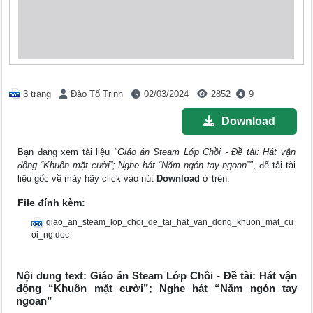
3 trang
Đào Tố Trinh
02/03/2024
2852
9
Download
Bạn đang xem tài liệu
"Giáo án Steam Lớp Chồi - Đề tài: Hát vận
động “Khuôn mặt cười”; Nghe hát “Năm ngón tay ngoan”"
, để tải tài
liệu gốc về máy hãy click vào nút
Download
ở trên.
File đính kèm:
giao_an_steam_lop_choi_de_tai_hat_van_dong_khuon_mat_cu
oi_ng.doc
Nội dung text: Giáo án Steam Lớp Chồi - Đề tài: Hát vận
động “Khuôn mặt cười”; Nghe hát “Năm ngón tay
ngoan”