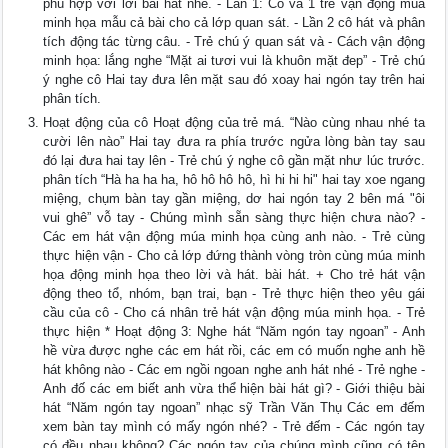
phù hợp với lời bài hát nhé. - Lần 1: Cô và 1 trẻ vận động múa
minh họa mẫu cả bài cho cả lớp quan sát. - Lần 2 cô hát và phân
tích động tác từng câu. - Trẻ chú ý quan sát và - Cách vận động
minh họa: lắng nghe “Mặt ai tươi vui là khuôn mặt đep” - Trẻ chú
ý nghe cô Hai tay đưa lên mặt sau đó xoay hai ngón tay trên hai
phân tích.
Hoạt động của cô Hoạt động của trẻ má. “Nào cùng nhau nhé ta
cười lên nào” Hai tay đưa ra phía trước ngửa lòng bàn tay sau
đó lại đưa hai tay lên - Trẻ chú ý nghe cô gần mặt như lúc trước.
phân tích “Hà ha ha ha, hô hô hô hô, hì hi hi hi" hai tay xoe ngang
miệng, chụm bàn tay gần miệng, dơ hai ngón tay 2 bên má "ôi
vui ghê” vỗ tay - Chúng mình sẵn sàng thực hiện chưa nào? -
Các em hát vận động múa minh họa cùng anh nào. - Trẻ cùng
thực hiện vận - Cho cả lớp đứng thành vòng tròn cùng múa minh
họa động minh họa theo lời và hát. bài hát. + Cho trẻ hát vận
động theo tổ, nhóm, bạn trai, bạn - Trẻ thực hiện theo yêu gái
cầu của cô - Cho cá nhân trẻ hát vận động múa minh họa. - Trẻ
thực hiện * Hoạt động 3: Nghe hát “Năm ngón tay ngoan” - Anh
hề vừa được nghe các em hát rồi, các em có muốn nghe anh hề
hát không nào - Các em ngồi ngoan nghe anh hát nhé - Trẻ nghe -
Anh đố các em biết anh vừa thể hiện bài hát gì? - Giới thiệu bài
hát “Năm ngón tay ngoan” nhạc sỹ Trần Văn Thụ Các em đếm
xem bàn tay mình có mấy ngón nhé? - Trẻ đếm - Các ngón tay
có đều nhau không? Các ngón tay của chúng mình cũng có tên