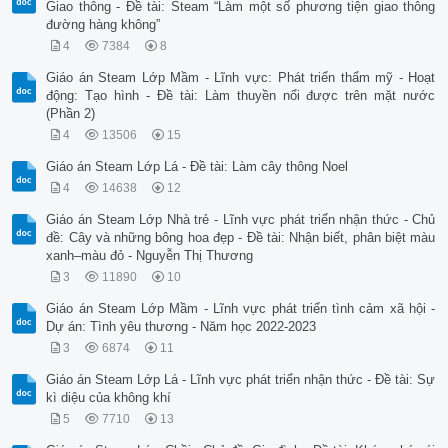
Giao thông - Đề tài: Steam “Làm một số phương tiện giao thông
đường hàng không”
4
7384
8
Giáo án Steam Lớp Mầm - Lĩnh vực: Phát triển thẩm mỹ - Hoạt
động: Tạo hình - Đề tài: Làm thuyền nổi được trên mặt nước
(Phần 2)
4
13506
15
Giáo án Steam Lớp Lá - Đề tài: Làm cây thông Noel
4
14638
12
Giáo án Steam Lớp Nhà trẻ - Lĩnh vực phát triển nhận thức - Chủ
đề: Cây và những bông hoa đẹp - Đề tài: Nhận biết, phân biệt màu
xanh–màu đỏ - Nguyễn Thị Thương
3
11890
10
Giáo án Steam Lớp Mầm - Lĩnh vực phát triển tình cảm xã hội -
Dự án: Tình yêu thương - Năm học 2022-2023
3
6874
11
Giáo án Steam Lớp Lá - Lĩnh vực phát triển nhận thức - Đề tài: Sự
kì diệu của không khí
5
7710
13