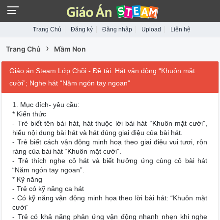
Trang Chủ
Đăng ký
Đăng nhập
Upload
Liên hệ
›
Trang Chủ
Mầm Non
Giáo án Steam Lớp Chồi - Đề tài: Hát vận động “Khuôn mặt
cười”; Nghe hát “Năm ngón tay ngoan”
1. Mục đích- yêu cầu:
* Kiến thức
- Trẻ biết tên bài hát, hát thuộc lời bài hát “Khuôn mặt cười”,
hiểu nội dung bài hát và hát đúng giai điệu của bài hát.
- Trẻ biết cách vận động minh hoạ theo giai điệu vui tươi, rộn
ràng của bài hát “Khuôn mặt cười”.
- Trẻ thích nghe cô hát và biết hưởng ứng cùng cô bài hát
“Năm ngón tay ngoan”.
* Kỹ năng
- Trẻ có kỹ năng ca hát
- Có kỹ năng vận động minh họa theo lời bài hát: “Khuôn mặt
cười”
- Trẻ có khả năng phản ứng vận động nhanh nhẹn khi nghe