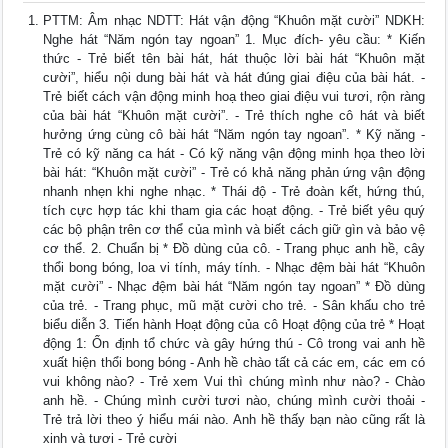
PTTM: Âm nhạc NDTT: Hát vận động “Khuôn mặt cười” NDKH:
Nghe hát “Năm ngón tay ngoan” 1. Mục đích- yêu cầu: * Kiến
thức - Trẻ biết tên bài hát, hát thuộc lời bài hát “Khuôn mặt
cười”, hiểu nội dung bài hát và hát đúng giai điệu của bài hát. -
Trẻ biết cách vận động minh hoạ theo giai điệu vui tươi, rộn ràng
của bài hát “Khuôn mặt cười”. - Trẻ thích nghe cô hát và biết
hưởng ứng cùng cô bài hát “Năm ngón tay ngoan”. * Kỹ năng -
Trẻ có kỹ năng ca hát - Có kỹ năng vận động minh họa theo lời
bài hát: “Khuôn mặt cười” - Trẻ có khả năng phản ứng vận động
nhanh nhẹn khi nghe nhạc. * Thái độ - Trẻ đoàn kết, hứng thú,
tích cực hợp tác khi tham gia các hoạt động. - Trẻ biết yêu quý
các bộ phận trên cơ thể của mình và biết cách giữ gìn và bảo vệ
cơ thể. 2. Chuẩn bị * Đồ dùng của cô. - Trang phục anh hề, cây
thổi bong bóng, loa vi tính, máy tính. - Nhạc đệm bài hát “Khuôn
mặt cười” - Nhạc đệm bài hát “Năm ngón tay ngoan” * Đồ dùng
của trẻ. - Trang phục, mũ mặt cười cho trẻ. - Sân khấu cho trẻ
biểu diễn 3. Tiến hành Hoạt động của cô Hoạt động của trẻ * Hoạt
động 1: Ổn định tổ chức và gây hứng thú - Cô trong vai anh hề
xuất hiện thổi bong bóng - Anh hề chào tất cả các em, các em có
vui không nào? - Trẻ xem Vui thì chúng mình như nào? - Chào
anh hề. - Chúng mình cười tươi nào, chúng mình cười thoải -
Trẻ trả lời theo ý hiểu mái nào. Anh hề thấy bạn nào cũng rất là
xinh và tươi - Trẻ cười