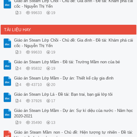
Giáo án Steam Lớp Chồi - Chủ đề: Gia đình - Đề tài: Khám phá cái
cốc - Nguyễn Thị Yến
3
99633
19
TÀI LIỆU HAY
Giáo án Steam Lớp Chồi - Chủ đề: Gia đình - Đề tài: Khám phá cái
cốc - Nguyễn Thị Yến
3
99633
19
Giáo án Steam Lớp Mầm - Đề tài: Trường Mầm non của bé
4
95832
19
Giáo án Steam Lớp Mầm - Dự án: Thiết kế cây gia đình
4
43710
20
Giáo án Steam Lớp Lá - Đề tài: Bạn trai, bạn gái lớp tôi
4
37926
17
Giáo án Steam Lớp Mầm - Dự án: Sự kì diệu của nước - Năm học
2020-2021
9
35490
13
Giáo án Steam Mầm non - Chủ đề: Hiện tượng tự nhiên - Đề tài: