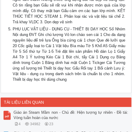
Cô tin rằng bạn Gấu sẽ rất vui khi nhận được món quà của lớp
mình đấy. Cô thay mặt bạn Gấu cảm ơn các bạn lớp mình. KẾT
THÚC TIẾT HỌC STEAM 1. Phân loại rác và vật liệu tái chế 2.
Trả khay VLDC 3. Dọn dẹp vệ sinh
PHỤ LỤC VẬT LIỆU - DỤNG CỤ - THIẾT BỊ DẠY HỌC Số Nhóm
Nội dung ĐVT Ghi chú lượng Vỏ lon cháo sen cái 1 Cho đa dạng
nguyên liệu để trẻ lựa Ống bìa cứng cái 1 chọn Que đè lưỡi que
20 Cốc giấy loại to Cái 1 Vật liệu Bìa màu Tờ 5 Khổ A5 Giấy màu
Tờ 5 Số thứ tự Từ 1-5 Trẻ đặt lên sản phẩm Hồ dán Lọ 1 Giấy
A4 Tờ 1 Ý tưởng Kéo Cái 1 Bút chì, tẩy Cái 1 Dụng cụ Băng
dính trong Cuộn 1 Băng dính hai mặt Cuộn 1 Tickger Cái Tương
ứng số lượng trẻ Thiết bị dạy học Gấu Rối tay 1 Bối cảnh Lưu ý:
Vật liệu - dụng cụ trong danh sách trên là chuẩn bị cho 1 nhóm.
Thiết bị dạy học thì dùng chung
TÀI LIỆU LIÊN QUAN
Giáo án Steam Mầm non - Chủ đề: Hiện tượng tự nhiên - Đề tài:
Vòng tuần hoàn của nước
4
34982
23