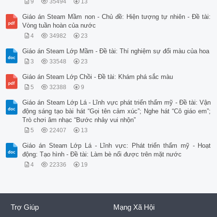
9
35494
13
Giáo án Steam Mầm non - Chủ đề: Hiện tượng tự nhiên - Đề tài:
Vòng tuần hoàn của nước
4
34982
23
Giáo án Steam Lớp Mầm - Đề tài: Thí nghiệm sự đổi màu của hoa
3
33548
23
Giáo án Steam Lớp Chồi - Đề tài: Khám phá sắc màu
5
32388
9
Giáo án Steam Lớp Lá - Lĩnh vực phát triển thẩm mỹ - Đề tài: Vận
động sáng tạo bài hát “Gọi tên cảm xúc”; Nghe hát “Cô giáo em”;
Trò chơi âm nhạc “Bước nhảy vui nhộn”
5
22407
13
Giáo án Steam Lớp Lá - Lĩnh vực: Phát triển thẩm mỹ - Hoạt
động: Tạo hình - Đề tài: Làm bè nổi được trên mặt nước
4
22336
19
Trợ Giúp
Mạng Xã Hội