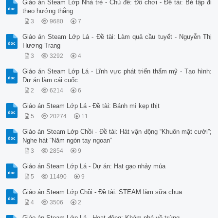
Giáo án Steam Lớp Nhà trẻ - Chủ đề: Đồ chơi - Đề tài: Bé tập đi
theo hướng thẳng
3
9680
7
Giáo án Steam Lớp Lá - Đề tài: Làm quả cầu tuyết - Nguyễn Thị
Hương Trang
3
3292
4
Giáo án Steam Lớp Lá - Lĩnh vực phát triển thẩm mỹ - Tạo hình:
Dự án làm cái cuốc
2
6214
6
Giáo án Steam Lớp Lá - Đề tài: Bánh mì kẹp thịt
5
20274
11
Giáo án Steam Lớp Chồi - Đề tài: Hát vận động “Khuôn mặt cười”;
Nghe hát “Năm ngón tay ngoan”
3
2854
9
Giáo án Steam Lớp Lá - Dự án: Hạt gạo nhảy múa
5
11490
9
Giáo án Steam Lớp Chồi - Đề tài: STEAM làm sữa chua
4
3506
2
Giáo án Steam Lớp Lá - Hoạt động: Khám phá về trứng