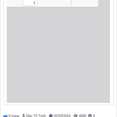
6 trang
Đào Tố Trinh
02/03/2024
4680
8