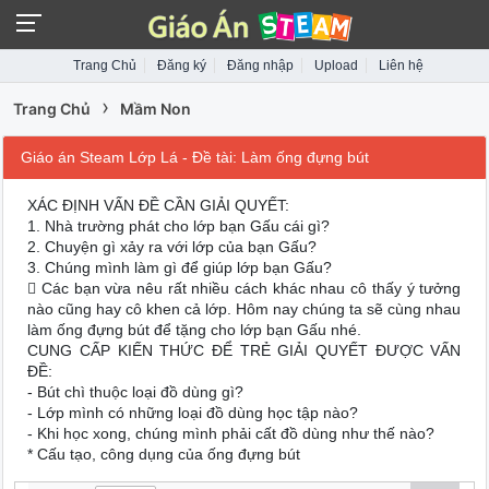
Trang Chủ
Đăng ký
Đăng nhập
Upload
Liên hệ
›
Trang Chủ
Mầm Non
Giáo án Steam Lớp Lá - Đề tài: Làm ống đựng bút
XÁC ĐỊNH VẤN ĐỀ CẦN GIẢI QUYẾT:
1. Nhà trường phát cho lớp bạn Gấu cái gì?
2. Chuyện gì xảy ra với lớp của bạn Gấu?
3. Chúng mình làm gì để giúp lớp bạn Gấu?
 Các bạn vừa nêu rất nhiều cách khác nhau cô thấy ý tưởng
nào cũng hay cô khen cả lớp. Hôm nay chúng ta sẽ cùng nhau
làm ống đựng bút để tặng cho lớp bạn Gấu nhé.
CUNG CẤP KIẾN THỨC ĐỂ TRẺ GIẢI QUYẾT ĐƯỢC VẤN
ĐỀ:
- Bút chì thuộc loại đồ dùng gì?
- Lớp mình có những loại đồ dùng học tập nào?
- Khi học xong, chúng mình phải cất đồ dùng như thế nào?
* Cấu tạo, công dụng của ống đựng bút