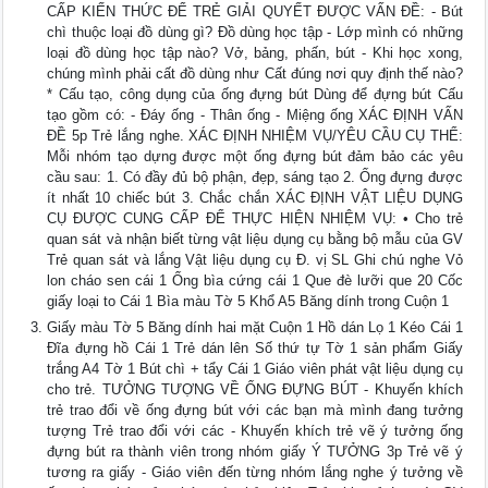
CẤP KIẾN THỨC ĐỂ TRẺ GIẢI QUYẾT ĐƯỢC VẤN ĐỀ: - Bút
chì thuộc loại đồ dùng gì? Đồ dùng học tập - Lớp mình có những
loại đồ dùng học tập nào? Vở, bảng, phấn, bút - Khi học xong,
chúng mình phải cất đồ dùng như Cất đúng nơi quy định thế nào?
* Cấu tạo, công dụng của ống đựng bút Dùng để đựng bút Cấu
tạo gồm có: - Đáy ống - Thân ống - Miệng ống XÁC ĐỊNH VẤN
ĐỀ 5p Trẻ lắng nghe. XÁC ĐỊNH NHIỆM VỤ/YÊU CẦU CỤ THỂ:
Mỗi nhóm tạo dựng được một ống đựng bút đảm bảo các yêu
cầu sau: 1. Có đầy đủ bộ phận, đẹp, sáng tạo 2. Ống đựng được
ít nhất 10 chiếc bút 3. Chắc chắn XÁC ĐỊNH VẬT LIỆU DỤNG
CỤ ĐƯỢC CUNG CẤP ĐỂ THỰC HIỆN NHIỆM VỤ: • Cho trẻ
quan sát và nhận biết từng vật liệu dụng cụ bằng bộ mẫu của GV
Trẻ quan sát và lắng Vật liệu dụng cụ Đ. vị SL Ghi chú nghe Vỏ
lon cháo sen cái 1 Ống bìa cứng cái 1 Que đè lưỡi que 20 Cốc
giấy loại to Cái 1 Bìa màu Tờ 5 Khổ A5 Băng dính trong Cuộn 1
Giấy màu Tờ 5 Băng dính hai mặt Cuộn 1 Hồ dán Lọ 1 Kéo Cái 1
Đĩa đựng hồ Cái 1 Trẻ dán lên Số thứ tự Tờ 1 sản phẩm Giấy
trắng A4 Tờ 1 Bút chì + tẩy Cái 1 Giáo viên phát vật liệu dụng cụ
cho trẻ. TƯỞNG TƯỢNG VỀ ỐNG ĐỰNG BÚT - Khuyến khích
trẻ trao đổi về ống đựng bút với các bạn mà mình đang tưởng
tượng Trẻ trao đổi với các - Khuyến khích trẻ vẽ ý tưởng ống
đựng bút ra thành viên trong nhóm giấy Ý TƯỞNG 3p Trẻ vẽ ý
tương ra giấy - Giáo viên đến từng nhóm lắng nghe ý tưởng về