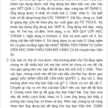
nhóm tạo dựng được một ống đựng bút đảm bảo các yêu cầu
sau: KẾT QUẢ 1. Có đầy đủ bộ phận, đẹp, sáng tạo ÁP DỤNG 2.
Ống đựng được ít nhất 10 chiếc bút 3. Chắc chắn S: Trẻ biết
một số đồ dùng trong lớp CÁC THÀNH T: Vật liệu, dụng cụ, thiết
bị giảng dạy (chi tết theo phụ lục cuối giáo án) TỐ TÍCH E: Kỹ
thuật tạo dựng ống đựng bút. HỢP A: Ống đựng bút đẹp, sáng
tạo. M: Trẻ học số đếm, hình dạng, vị trí. NỘI QUY LỚP HỌC
STEAM 1. Ngồi đúng vị trí/nhóm 2. Giữ vệ sinh sạch sẽ 3. Sử
dụng vật liệu tiết kiệm 4. Sử dụng dụng cụ an toàn 5. Lắng nghe
lời cô giáo và lắng nghe lẫn HOẠT ĐỘNG TIẾN TRÌNH TG GIÁO
VIÊN HỌC SINH THẤU CẢM BỐI CẢNH: Cô kể chuyện bạn Gấu
2p
Các bạn ơi, lớp tớ vừa được nhà trường phát cho Trẻ lắng nghe
chúng tớ rất nhiều bút chì mà lớp mình lại chưa có nơi để cất
cho gọn gàng nên các bạn để rất bừa bãi mỗi chỗ 1 chiếc. Theo
các bạn, chúng mình nên để bút vào đâu cho lớp học được gọn
gàng? XÁC ĐỊNH VẤN ĐỀ CẦN GIẢI QUYẾT: 1. Bút chì 1. Nhà
trường phát cho lớp bạn Gấu cái gì? 2. Chưa có nơi để cất 2.
Chuyện gì xảy ra với lớp của bạn Gấu? nên các bạn để rất bừa
3. Chúng mình làm gì để giúp lớp bạn Gấu? bãi. Các bạn vừa
nêu rất nhiều cách khác nhau cô 3. Làm ống đựng bút thấy ý
tưởng nào cũng hay cô khen cả lớp. Hôm nay chúng ta sẽ cùng
nhau làm ống đựng bút để tặng cho lớp bạn Gấu nhé. CUNG