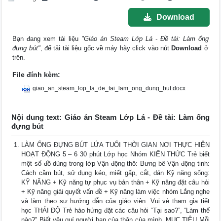
Download
Bạn đang xem tài liệu
"Giáo án Steam Lớp Lá - Đề tài: Làm ống
đựng bút"
, để tải tài liệu gốc về máy hãy click vào nút
Download
ở
trên.
File đính kèm:
giao_an_steam_lop_la_de_tai_lam_ong_dung_but.docx
Nội dung text: Giáo án Steam Lớp Lá - Đề tài: Làm ống
đựng bút
LÀM ỐNG ĐỰNG BÚT LỨA TUỔI THỜI GIAN NƠI THỰC HIỆN
HOẠT ĐỘNG 5 – 6 30 phút Lớp học Nhóm KIẾN THỨC Trẻ biết
một số đồ dùng trong lớp Vận động thô: Bưng bê Vận động tinh:
Cách cầm bút, sử dụng kéo, miết gấp, cắt, dán Kỹ năng sống:
KỸ NĂNG + Kỹ năng tự phục vụ bản thân + Kỹ năng đặt câu hỏi
+ Kỹ năng giải quyết vấn đề + Kỹ năng làm việc nhóm Lắng nghe
và làm theo sự hướng dẫn của giáo viên. Vui vẻ tham gia tiết
học THÁI ĐỘ Trẻ hào hứng đặt các câu hỏi “Tại sao?”, “Làm thế
nào?” Biết yêu quí người bạn của thân của mình. MỤC TIÊU Mỗi