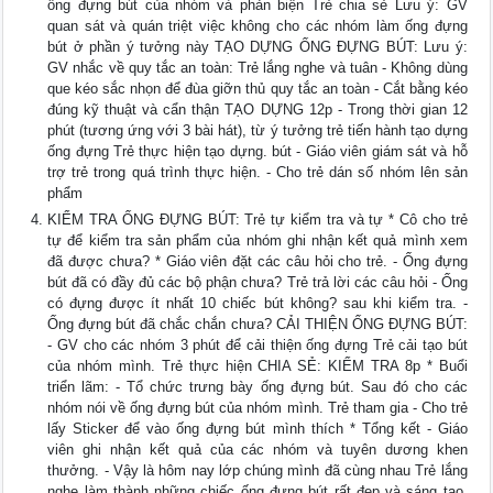
ống đựng bút của nhóm và phản biện Trẻ chia sẻ Lưu ý: GV
quan sát và quán triệt việc không cho các nhóm làm ống đựng
bút ở phần ý tưởng này TẠO DỰNG ỐNG ĐỰNG BÚT: Lưu ý:
GV nhắc về quy tắc an toàn: Trẻ lắng nghe và tuân - Không dùng
que kéo sắc nhọn để đùa giỡn thủ quy tắc an toàn - Cắt bằng kéo
đúng kỹ thuật và cẩn thận TẠO DỰNG 12p - Trong thời gian 12
phút (tương ứng với 3 bài hát), từ ý tưởng trẻ tiến hành tạo dựng
ống đựng Trẻ thực hiện tạo dựng. bút - Giáo viên giám sát và hỗ
trợ trẻ trong quá trình thực hiện. - Cho trẻ dán số nhóm lên sản
phẩm
KIỂM TRA ỐNG ĐỰNG BÚT: Trẻ tự kiểm tra và tự * Cô cho trẻ
tự để kiểm tra sản phẩm của nhóm ghi nhận kết quả mình xem
đã được chưa? * Giáo viên đặt các câu hỏi cho trẻ. - Ống đựng
bút đã có đầy đủ các bộ phận chưa? Trẻ trả lời các câu hỏi - Ống
có đựng được ít nhất 10 chiếc bút không? sau khi kiểm tra. -
Ống đựng bút đã chắc chắn chưa? CẢI THIỆN ỐNG ĐỰNG BÚT:
- GV cho các nhóm 3 phút để cải thiện ống đựng Trẻ cải tạo bút
của nhóm mình. Trẻ thực hiện CHIA SẺ: KIỂM TRA 8p * Buổi
triển lãm: - Tổ chức trưng bày ống đựng bút. Sau đó cho các
nhóm nói về ống đựng bút của nhóm mình. Trẻ tham gia - Cho trẻ
lấy Sticker để vào ống đựng bút mình thích * Tổng kết - Giáo
viên ghi nhận kết quả của các nhóm và tuyên dương khen
thưởng. - Vậy là hôm nay lớp chúng mình đã cùng nhau Trẻ lắng
nghe làm thành những chiếc ống đựng bút rất đẹp và sáng tạo.