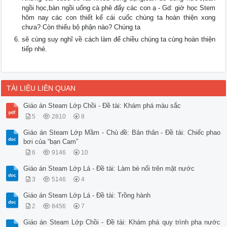
ngồi học,bàn ngồi uống cà phê đấy các con ạ - Gd: giờ học Stem
hôm nay các con thiết kế cái cuốc chúng ta hoàn thiện xong
chưa? Còn thiếu bộ phận nào? Chúng ta
sẽ cùng suy nghĩ về cách làm để chiều chúng ta cùng hoàn thiện
tiếp nhé.
TÀI LIỆU LIÊN QUAN
Giáo án Steam Lớp Chồi - Đề tài: Khám phá màu sắc
5
2810
8
Giáo án Steam Lớp Mầm - Chủ đề: Bản thân - Đề tài: Chiếc phao
bơi của “bạn Cam”
6
9146
10
Giáo án Steam Lớp Lá - Đề tài: Làm bè nổi trên mặt nước
3
5146
4
Giáo án Steam Lớp Lá - Đề tài: Trồng hành
2
8456
7
Giáo án Steam Lớp Chồi - Đề tài: Khám phá quy trình pha nước