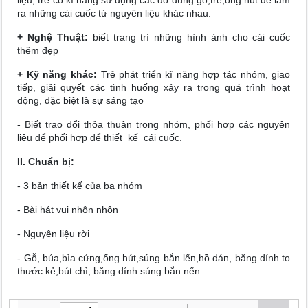
liệu, trẻ có kĩ năng sử dụng các đồ dùng gỗ,tre,ống hút để làm
ra những cái cuốc từ nguyên liệu khác nhau.
+ Nghệ Thuật:
biết trang trí những hình ảnh cho cái cuốc
thêm đẹp
+ Kỹ năng khác:
Trẻ phát triển kĩ năng hợp tác nhóm, giao
tiếp, giải quyết các tình huống xảy ra trong quá trình hoạt
động, đặc biệt là sự sáng tạo
- Biết trao đổi thỏa thuận trong nhóm, phối hợp các nguyên
liệu để phối hợp để thiết kế cái cuốc.
II. Chuẩn bị:
- 3 bản thiết kế của ba nhóm
- Bài hát vui nhộn nhộn
- Nguyên liệu rời
- Gỗ, búa,bìa cứng,ống hút,súng bắn lến,hồ dán, băng dính to
thước kẻ,bút chì, băng dính súng bắn nến.