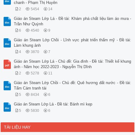
chanh - Phạm Thị Huyên
2
5454
14
Giáo án Steam Lớp Lá - Đề tài: Khám phá chất liệu làm áo mưa -
Trần Như Quỳnh
6
4540
9
Giáo án Steam Lớp Chồi - Lĩnh vực phát triển thẩm mỹ - Đề tài:
Làm khung ảnh
4
3870
7
Giáo án Steam Lớp Lá - Chủ đề: Gia đình - Đề tài: Thiết kế khung
ảnh - Năm học 2022-2023 - Nguyễn Thị Dĩnh
2
5278
11
Giáo án Steam Lớp Chồi - Chủ đề: Quê hương đất nước - Đề tài:
Tấm Cám tranh tài
5
8434
6
Giáo án Steam Lớp Lá - Đề tài: Bánh mì kẹp
5
5830
6
TÀI LIỆU HAY