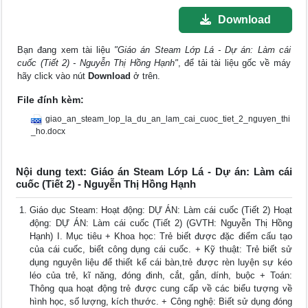
Download
Bạn đang xem tài liệu
"Giáo án Steam Lớp Lá - Dự án: Làm cái
cuốc (Tiết 2) - Nguyễn Thị Hồng Hạnh"
, để tải tài liệu gốc về máy
hãy click vào nút
Download
ở trên.
File đính kèm:
giao_an_steam_lop_la_du_an_lam_cai_cuoc_tiet_2_nguyen_thi
_ho.docx
Nội dung text: Giáo án Steam Lớp Lá - Dự án: Làm cái
cuốc (Tiết 2) - Nguyễn Thị Hồng Hạnh
Giáo dục Steam: Hoạt động: DỰ ÁN: Làm cái cuốc (Tiết 2) Hoạt
động: DỰ ÁN: Làm cái cuốc (Tiết 2) (GVTH: Nguyễn Thị Hồng
Hạnh) I. Mục tiêu + Khoa học: Trẻ biết được đặc điểm cấu tạo
của cái cuốc, biết công dụng cái cuốc. + Kỹ thuật: Trẻ biết sử
dụng nguyên liệu để thiết kế cái bàn,trẻ được rèn luyện sự kéo
léo của trẻ, kĩ năng, đóng đinh, cắt, gắn, dính, buộc + Toán:
Thông qua hoạt động trẻ được cung cấp về các biểu tượng về
hình học, số lượng, kích thước. + Công nghệ: Biết sử dụng đóng