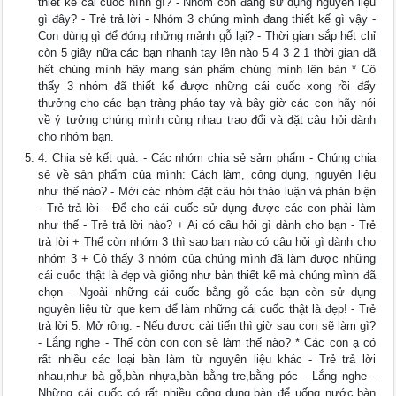
thiết kế cái cuốc hình gì? - Nhóm con đang sử dụng nguyên liệu
gì đây? - Trẻ trả lời - Nhóm 3 chúng mình đang thiết kế gì vậy -
Con dùng gì để đóng những mảnh gỗ lại? - Thời gian sắp hết chỉ
còn 5 giây nữa các bạn nhanh tay lên nào 5 4 3 2 1 thời gian đã
hết chúng mình hãy mang sản phẩm chúng mình lên bàn * Cô
thấy 3 nhóm đã thiết kế được những cái cuốc xong rồi đấy
thưởng cho các bạn tràng pháo tay và bây giờ các con hãy nói
về ý tưởng chúng mình cùng nhau trao đổi và đặt câu hỏi dành
cho nhóm bạn.
4. Chia sẻ kết quả: - Các nhóm chia sẻ sảm phẩm - Chúng chia
sẻ về sản phẩm của mình: Cách làm, công dụng, nguyên liệu
như thế nào? - Mời các nhóm đặt câu hỏi thảo luận và phản biện
- Trẻ trả lời - Để cho cái cuốc sử dụng được các con phải làm
như thế - Trẻ trả lời nào? + Ai có câu hỏi gì dành cho bạn - Trẻ
trả lời + Thế còn nhóm 3 thì sao bạn nào có câu hỏi gì dành cho
nhóm 3 + Cô thấy 3 nhóm của chúng mình đã làm được những
cái cuốc thật là đẹp và giống như bản thiết kế mà chúng mình đã
chọn - Ngoài những cái cuốc bằng gỗ các bạn còn sử dụng
nguyên liệu từ que kem để làm những cái cuốc thật là đẹp! - Trẻ
trả lời 5. Mở rộng: - Nếu được cải tiến thì giờ sau con sẽ làm gì?
- Lắng nghe - Thế còn con con sẽ làm thế nào? * Các con ạ có
rất nhiều các loại bàn làm từ nguyên liệu khác - Trẻ trả lời
nhau,như bà gỗ,bàn nhựa,bàn bằng tre,bằng póc - Lắng nghe -
Những cái cuốc có rất nhiều công dụng,bàn để uống nước,bàn