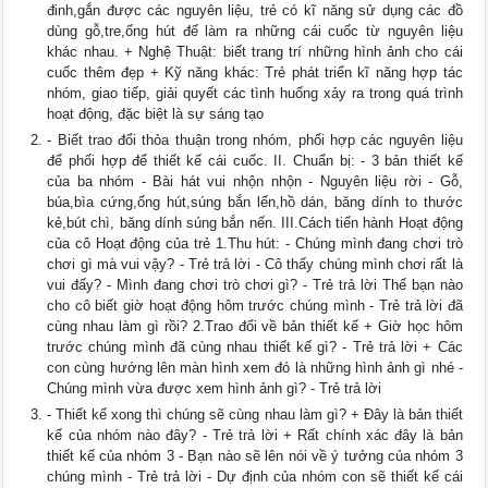
đinh,gắn được các nguyên liệu, trẻ có kĩ năng sử dụng các đồ
dùng gỗ,tre,ống hút để làm ra những cái cuốc từ nguyên liệu
khác nhau. + Nghệ Thuật: biết trang trí những hình ảnh cho cái
cuốc thêm đẹp + Kỹ năng khác: Trẻ phát triển kĩ năng hợp tác
nhóm, giao tiếp, giải quyết các tình huống xảy ra trong quá trình
hoạt động, đặc biệt là sự sáng tạo
- Biết trao đổi thỏa thuận trong nhóm, phối hợp các nguyên liệu
để phối hợp để thiết kế cái cuốc. II. Chuẩn bị: - 3 bản thiết kế
của ba nhóm - Bài hát vui nhộn nhộn - Nguyên liệu rời - Gỗ,
búa,bìa cứng,ống hút,súng bắn lến,hồ dán, băng dính to thước
kẻ,bút chì, băng dính súng bắn nến. III.Cách tiến hành Hoạt động
của cô Hoạt động của trẻ 1.Thu hút: - Chúng mình đang chơi trò
chơi gì mà vui vậy? - Trẻ trả lời - Cô thấy chúng mình chơi rất là
vui đấy? - Mình đang chơi trò chơi gì? - Trẻ trả lời Thế bạn nào
cho cô biết giờ hoạt động hôm trước chúng mình - Trẻ trả lời đã
cùng nhau làm gì rồi? 2.Trao đổi về bản thiết kế + Giờ học hôm
trước chúng mình đã cùng nhau thiết kế gì? - Trẻ trả lời + Các
con cùng hướng lên màn hình xem đó là những hình ảnh gì nhé -
Chúng mình vừa được xem hình ảnh gì? - Trẻ trả lời
- Thiết kế xong thì chúng sẽ cùng nhau làm gì? + Đây là bản thiết
kế của nhóm nào đây? - Trẻ trả lời + Rất chính xác đây là bản
thiết kế của nhóm 3 - Bạn nào sẽ lên nói về ý tưởng của nhóm 3
chúng mình - Trẻ trả lời - Dự định của nhóm con sẽ thiết kế cái