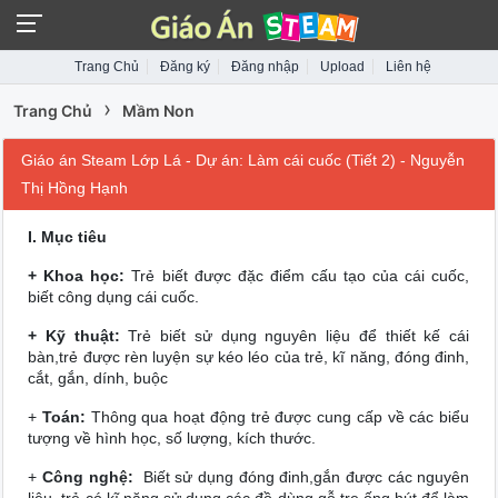
Trang Chủ
Đăng ký
Đăng nhập
Upload
Liên hệ
›
Trang Chủ
Mầm Non
Giáo án Steam Lớp Lá - Dự án: Làm cái cuốc (Tiết 2) - Nguyễn
Thị Hồng Hạnh
I. Mục tiêu
+ Khoa học:
Trẻ biết được đặc điểm cấu tạo của cái cuốc,
biết công dụng cái cuốc.
+ Kỹ thuật:
Trẻ biết sử dụng nguyên liệu để thiết kế cái
bàn,trẻ được rèn luyện sự kéo léo của trẻ, kĩ năng, đóng đinh,
cắt, gắn, dính, buộc
+
Toán:
Thông qua hoạt động trẻ được cung cấp về các biểu
tượng về hình học, số lượng, kích thước.
+
Công nghệ:
Biết sử dụng đóng đinh,gắn được các nguyên