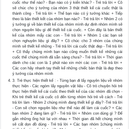
cuốc như thế nào? - Bạn nào có ý kiến khác? - Trẻ trả lời + Cô
sẽ chúc cho ý tưởng của nhóm 3 thật thiết kế cái cuốc thật là
thành công - Trẻ trả lời + Thế bạn nào có ý tưởng khác + Tiếp
theo là bản thiết kết của nhóm bạn nào? - Trẻ trả lời + Nhóm 2 có
ý tưởng gì về bản thiết kế của nhóm mình dự định nhóm mình sẽ
chọn nguyên liệu gì để thiết kế cái cuốc. + Còn đây là bản thiết
kế của nhóm mấy các con - Trẻ trả lời + Nhóm 1 các bạn sẽ
chọn nghuyên liệu gì đây? + Cô chúc cho 3 nhóm của chúng
mình sẽ thiết kế những - Trẻ trả lời cái cuốc thật đẹp - Trẻ trả lời
+ Cô thấy chúng mình bạn nào cũng muốn thiết kế những cái
cuốc thế chúng mình đã sẵn sàng chưa? - Trẻ trả lời + Thời gian
dành cho các con là 1 phút nào xin mời các con - Trẻ trả lời +
Các con hãy nhanh tay thiết kế những chiếc bàn thật là đẹp theo
ý tưởng của nhóm mình
3. Trẻ thực hiện thiết kế : - Từng bạn đi lấy nguyên liệu về nhóm
thực hiện - Các ngóm lấy nguyên vật liệu - Cô trò chuyện hỏi trẻ
thực hiện thiết kế cái cuốc theo thiết kế của các nhóm đã chọn -
Khi trẻ thiết kế cái cuốc cô đến từng nhóm hỏi trẻ về cách - Trẻ
trả lời làm - Nhóm 2 chúng mình đang thiết kế gì đây? -Trẻ trả lời
- Con sẽ chọn nguyên liệu như thế nào để làm cái cuốc? + Các
bạn nhóm 2 đang làm gì? - Trẻ trả lời + Nhóm con dùng gì ? Để
gắn những ống hút lại với nhau + Thời gian đã hết chúng mình
sẽ cất dọn đồ dùng - Trẻ trả lời + Các bạn nhóm 1chúng mình