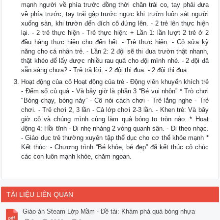
mạnh người về phía trước đồng thời chân trái co, tay phải đưa
về phía trước, tay trái gập trước ngực khi trườn luôn sát người
xuống sàn, khi trườn đến đích cô đứng lên. - 2 trẻ lên thực hiện
lại. - 2 trẻ thực hiện - Trẻ thực hiện: + Lần 1: lần lượt 2 trẻ ở 2
đầu hàng thực hiện cho đến hết. - Trẻ thực hiện. - Cô sửa kỹ
năng cho cá nhân trẻ. - Lần 2: 2 đội sẽ thi đua trườn thật nhanh,
thật khéo để lấy được nhiều rau quả cho đội mình nhé. - 2 đội đã
sẵn sàng chưa? - Trẻ trả lời. - 2 đội thi đua. - 2 đội thi đua
Hoạt động của cô Hoạt động của trẻ - Động viên khuyến khích trẻ
- Đếm số củ quả - Và bây giờ là phần 3 “Bé vui nhộn” * Trò chơi
"Bóng chạy, bóng nảy” - Cô nói cách chơi - Trẻ lắng nghe - Trẻ
chơi. - Trẻ chơi 2, 3 lần - Cả lớp chơi 2-3 lần. - Khen trẻ: Và bây
giờ cô và chúng mình cùng làm quả bóng to tròn nào. * Hoạt
động 4: Hồi tĩnh - Đi nhẹ nhàng 2 vòng quanh sân. - Đi theo nhạc.
- Giáo dục trẻ thường xuyên tập thể dục cho cơ thể khỏe mạnh *
Kết thúc: - Chương trình “Bé khỏe, bé đẹp” đã kết thúc cô chúc
các con luôn mạnh khỏe, chăm ngoan.
TÀI LIỆU LIÊN QUAN
Giáo án Steam Lớp Mầm - Đề tài: Khám phá quả bóng nhựa