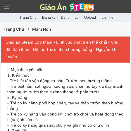
Trang Chủ
Đăng ký
Đăng nhập
Upload
Liên hệ
›
Trang Chủ
Mầm Non
Giáo án Steam Lớp Mầm - Lĩnh vực phát triển thể chất - Chủ
đề: Bản thân - Đề tài: Trườn theo hướng thẳng - Nguyễn Thị
Luyến
I. Mục đích yêu cầu
1. Kiến thức:
- Trẻ biết tên vận động cơ bản: Trườn theo hướng thẳng
- Trẻ biết nằm sát người xuống sàn, chân nọ tay kia đẩy mạnh
thân người trườn theo hướng thẳng về phía trước.
2. Kỹ năng:
- Trẻ có kỹ năng phối hợp chân, tay và thân trườn theo hướng
thẳng
- Trẻ có kỹ năng vận động khi chơi trò chơi và hoạt động theo
hiệu lệnh của cô
- Trẻ có kỹ năng quan sát chú ý và ghi nhớ có chủ định
3. Thái độ: