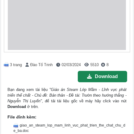
3 trang
Đào Tố Trinh
02/03/2024
5510
8
Download
Bạn đang xem tài liệu
"Giáo án Steam Lớp Mầm - Lĩnh vực phát
triển thể chất - Chủ đề: Bản thân - Đề tài: Trườn theo hướng thẳng -
Nguyễn Thị Luyến"
, để tải tài liệu gốc về máy hãy click vào nút
Download
ở trên.
File đính kèm:
giao_an_steam_lop_mam_linh_vuc_phat_trien_the_chat_chu_d
e_ba.doc