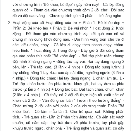
với chương trình “Bé khỏe, bé đẹp” ngày hôm nay! - Cả lớp đứng
quanh cô. - Tham gia vào chương trình gồm 2 đội chơi: Đội sao
đỏ và đội sao vàng. - Chương trình gồm 3 phần: - Trẻ lắng nghe.
Hoạt động của cô Hoạt động của trẻ + Phần 1: Bé khỏe đẹp +
Phần 2: Bé khéo léo + Phần 3: Bé vui nhộn * Hoạt động 2: Khởi
động - Để tham gia vào chương trình đạt kết quả cao cô và
chúng mình cùng khởi động nào. - Đội hình vòng tròn cho trẻ đi
các kiểu chân, chạy - Cả lớp đi chạy theo nhanh chạy chậm.
hiệu lệnh. * Hoạt động 3: Trọng động - Bây giờ 2 đội cùng tham
gia vào phần thứ nhất “Bé khỏe đẹp”. - Bài tập phát triển chung:
Đội hình 2 hàng ngang + Động tác tay vai: Hai tay dang ngang 2
bên, lên - Trẻ tập. cao. (3 lần x 4 nhịp) + Động tác bụng lườn: 1
tay chống hông 1 tay đưa cao áp sát đầu, nghiêng người (3 lần x
4 nhịp.) + Động tác chân: Hai tay dang ngang, 1 chân làm trụ, 1 -
Trẻ tập. chân bước lên phía trước khụy gối, hai tay đưa ra phía
trước (2 lần x 4 nhịp.) + Động tác bật: Bật tách chân, chụm chân
(2 lần x 4 nhịp.) - Cô thấy cả 2 đội đã thực hiện rất xuất sắc cô
khen cả 2 đội. - Vận động cơ bản “ Trườn theo hướng thẳng” -
Chào mừng 2 đội đến với phần 2 của chương trình: Phần “Bé
khéo léo”. - Cô làm mẫu lần 1: Cho trẻ quan sát. Không phân
tích. - Trẻ quan sát - Lần 2: Phân tích động tác. Cô đến sát vạch
chuẩn, cô nằm sấp, tay trái đưa về phía trước, tay phải gập
khuỷu trước ngực, chân phải - Trẻ lắng nghe và quan sát. co đẩy