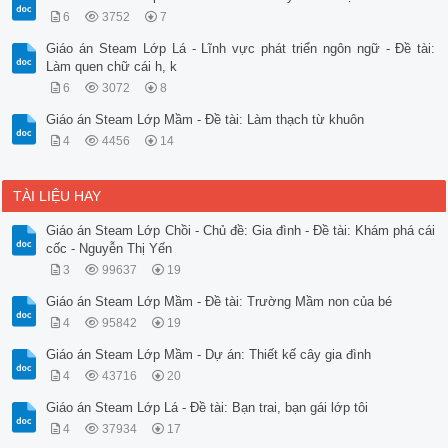
6
3752
7
Giáo án Steam Lớp Lá - Lĩnh vực phát triển ngôn ngữ - Đề tài:
Làm quen chữ cái h, k
6
3072
8
Giáo án Steam Lớp Mầm - Đề tài: Làm thạch từ khuôn
4
4456
14
TÀI LIỆU HAY
Giáo án Steam Lớp Chồi - Chủ đề: Gia đình - Đề tài: Khám phá cái
cốc - Nguyễn Thị Yến
3
99637
19
Giáo án Steam Lớp Mầm - Đề tài: Trường Mầm non của bé
4
95842
19
Giáo án Steam Lớp Mầm - Dự án: Thiết kế cây gia đình
4
43716
20
Giáo án Steam Lớp Lá - Đề tài: Bạn trai, bạn gái lớp tôi
4
37934
17