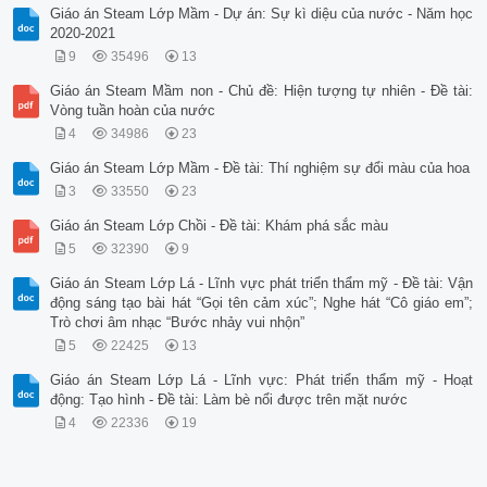
Giáo án Steam Lớp Mầm - Dự án: Sự kì diệu của nước - Năm học
2020-2021
9
35496
13
Giáo án Steam Mầm non - Chủ đề: Hiện tượng tự nhiên - Đề tài:
Vòng tuần hoàn của nước
4
34986
23
Giáo án Steam Lớp Mầm - Đề tài: Thí nghiệm sự đổi màu của hoa
3
33550
23
Giáo án Steam Lớp Chồi - Đề tài: Khám phá sắc màu
5
32390
9
Giáo án Steam Lớp Lá - Lĩnh vực phát triển thẩm mỹ - Đề tài: Vận
động sáng tạo bài hát “Gọi tên cảm xúc”; Nghe hát “Cô giáo em”;
Trò chơi âm nhạc “Bước nhảy vui nhộn”
5
22425
13
Giáo án Steam Lớp Lá - Lĩnh vực: Phát triển thẩm mỹ - Hoạt
động: Tạo hình - Đề tài: Làm bè nổi được trên mặt nước
4
22336
19