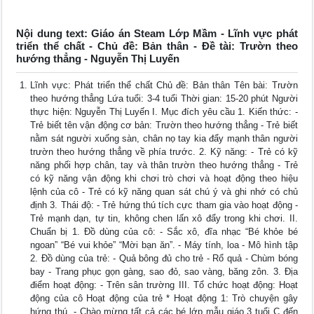
Nội dung text: Giáo án Steam Lớp Mầm - Lĩnh vực phát
triển thể chất - Chủ đề: Bản thân - Đề tài: Trườn theo
hướng thẳng - Nguyễn Thị Luyến
Lĩnh vực: Phát triển thể chất Chủ đề: Bản thân Tên bài: Trườn
theo hướng thẳng Lứa tuổi: 3-4 tuổi Thời gian: 15-20 phút Người
thực hiện: Nguyễn Thị Luyến I. Mục đích yêu cầu 1. Kiến thức: -
Trẻ biết tên vận động cơ bản: Trườn theo hướng thẳng - Trẻ biết
nằm sát người xuống sàn, chân nọ tay kia đẩy mạnh thân người
trườn theo hướng thẳng về phía trước. 2. Kỹ năng: - Trẻ có kỹ
năng phối hợp chân, tay và thân trườn theo hướng thẳng - Trẻ
có kỹ năng vận động khi chơi trò chơi và hoạt động theo hiệu
lệnh của cô - Trẻ có kỹ năng quan sát chú ý và ghi nhớ có chủ
định 3. Thái độ: - Trẻ hứng thú tích cực tham gia vào hoạt động -
Trẻ mạnh dạn, tự tin, không chen lấn xô đẩy trong khi chơi. II.
Chuẩn bị 1. Đồ dùng của cô: - Sắc xô, đĩa nhạc “Bé khỏe bé
ngoan” “Bé vui khỏe” “Mời bạn ăn”. - Máy tính, loa - Mô hình tập
2. Đồ dùng của trẻ: - Quả bông đủ cho trẻ - Rổ quả - Chùm bóng
bay - Trang phục gọn gàng, sao đỏ, sao vàng, băng zôn. 3. Địa
điểm hoạt động: - Trên sân trường III. Tổ chức hoạt động: Hoạt
động của cô Hoạt động của trẻ * Hoạt động 1: Trò chuyện gây
hứng thú. - Chào mừng tất cả các bé lớp mẫu giáo 3 tuổi C đến