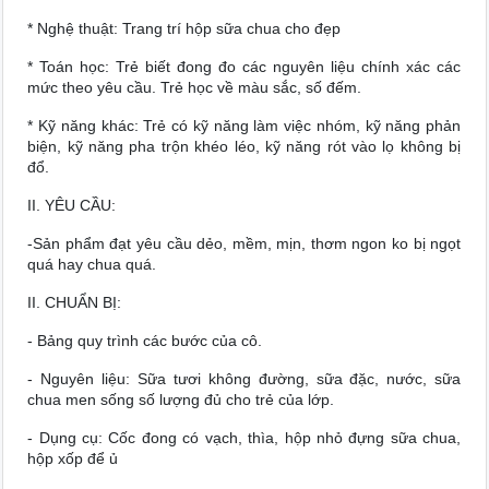
* Nghệ thuật:
Trang trí hộp sữa chua cho đẹp
* Toán học:
Trẻ biết đong đo các nguyên liệu chính xác các
mức theo yêu cầu. Trẻ học về màu sắc, số đếm.
* Kỹ năng khác
: Trẻ có kỹ năng làm việc nhóm, kỹ năng phản
biện, kỹ năng pha trộn khéo léo, kỹ năng rót vào lọ không bị
đổ.
II. YÊU CẦU:
-Sản phẩm đạt yêu cầu dẻo, mềm, mịn, thơm ngon ko bị ngọt
quá hay chua quá.
II. CHUẨN BỊ:
- Bảng quy trình các bước của cô.
- Nguyên liệu: Sữa tươi không đường, sữa đặc, nước, sữa
chua men sống số lượng đủ cho trẻ của lớp.
- Dụng cụ: Cốc đong có vạch, thìa, hộp nhỏ đựng sữa chua,
hộp xốp để ủ