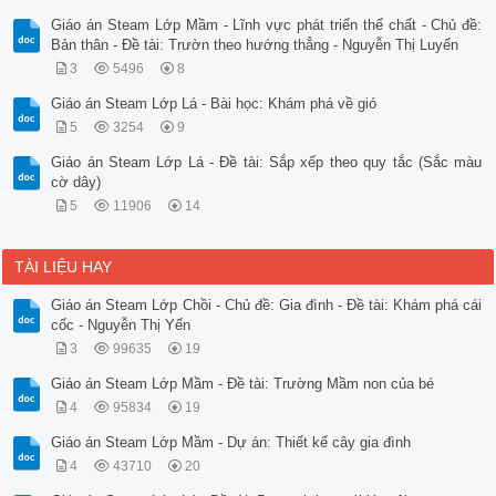
Giáo án Steam Lớp Mầm - Lĩnh vực phát triển thể chất - Chủ đề:
Bản thân - Đề tài: Trườn theo hướng thẳng - Nguyễn Thị Luyến
3
5496
8
Giáo án Steam Lớp Lá - Bài học: Khám phá về gió
5
3254
9
Giáo án Steam Lớp Lá - Đề tài: Sắp xếp theo quy tắc (Sắc màu
cờ dây)
5
11906
14
TÀI LIỆU HAY
Giáo án Steam Lớp Chồi - Chủ đề: Gia đình - Đề tài: Khám phá cái
cốc - Nguyễn Thị Yến
3
99635
19
Giáo án Steam Lớp Mầm - Đề tài: Trường Mầm non của bé
4
95834
19
Giáo án Steam Lớp Mầm - Dự án: Thiết kế cây gia đình
4
43710
20