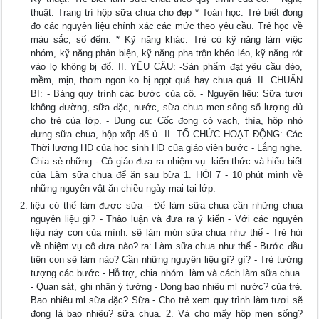
thuật: Trang trí hộp sữa chua cho đẹp * Toán học: Trẻ biết đong
đo các nguyên liệu chính xác các mức theo yêu cầu. Trẻ học về
màu sắc, số đếm. * Kỹ năng khác: Trẻ có kỹ năng làm việc
nhóm, kỹ năng phản biện, kỹ năng pha trộn khéo léo, kỹ năng rót
vào lọ không bị đổ. II. YÊU CẦU: -Sản phẩm đạt yêu cầu dẻo,
mềm, mịn, thơm ngon ko bị ngọt quá hay chua quá. II. CHUẨN
BỊ: - Bảng quy trình các bước của cô. - Nguyên liệu: Sữa tươi
không đường, sữa đặc, nước, sữa chua men sống số lượng đủ
cho trẻ của lớp. - Dụng cụ: Cốc đong có vạch, thìa, hộp nhỏ
đựng sữa chua, hộp xốp để ủ. II. TỔ CHỨC HOẠT ĐỘNG: Các
Thời lượng HĐ của học sinh HĐ của giáo viên bước - Lắng nghe.
Chia sẻ những - Cô giáo đưa ra nhiệm vụ: kiến thức và hiểu biết
của Làm sữa chua để ăn sau bữa 1. HỎI 7 - 10 phút mình về
những nguyên vật ăn chiều ngày mai tại lớp.
liệu có thể làm được sữa - Để làm sữa chua cần những chua
nguyên liệu gì? - Thảo luận và đưa ra ý kiến - Với các nguyên
liệu này con của mình. sẽ làm món sữa chua như thế - Trẻ hỏi
về nhiệm vụ cô đưa nào? ra: Làm sữa chua như thế - Bước đầu
tiên con sẽ làm nào? Cần những nguyên liệu gì? gì? - Trẻ tưởng
tượng các bước - Hỗ trợ, chia nhóm. làm và cách làm sữa chua.
- Quan sát, ghi nhận ý tưởng - Đong bao nhiêu ml nước? của trẻ.
Bao nhiêu ml sữa đặc? Sữa - Cho trẻ xem quy trình làm tươi sẽ
đong là bao nhiêu? sữa chua. 2. Và cho mấy hộp men sống?