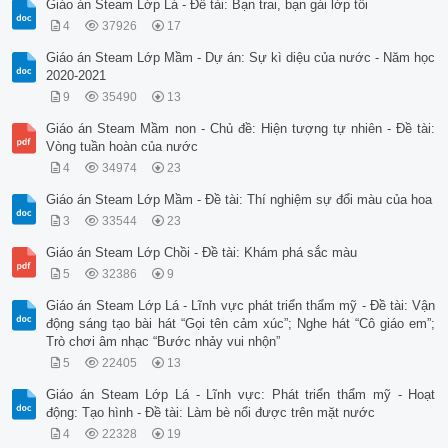
Giáo án Steam Lớp Lá - Đề tài: Bạn trai, bạn gái lớp tôi
4
37926
17
Giáo án Steam Lớp Mầm - Dự án: Sự kì diệu của nước - Năm học
2020-2021
9
35490
13
Giáo án Steam Mầm non - Chủ đề: Hiện tượng tự nhiên - Đề tài:
Vòng tuần hoàn của nước
4
34974
23
Giáo án Steam Lớp Mầm - Đề tài: Thí nghiệm sự đổi màu của hoa
3
33544
23
Giáo án Steam Lớp Chồi - Đề tài: Khám phá sắc màu
5
32386
9
Giáo án Steam Lớp Lá - Lĩnh vực phát triển thẩm mỹ - Đề tài: Vận
động sáng tạo bài hát “Gọi tên cảm xúc”; Nghe hát “Cô giáo em”;
Trò chơi âm nhạc “Bước nhảy vui nhộn”
5
22405
13
Giáo án Steam Lớp Lá - Lĩnh vực: Phát triển thẩm mỹ - Hoạt
động: Tạo hình - Đề tài: Làm bè nổi được trên mặt nước
4
22328
19