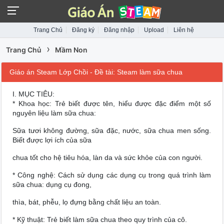
Trang Chủ
Đăng ký
Đăng nhập
Upload
Liên hệ
›
Trang Chủ
Mầm Non
Giáo án Steam Lớp Chồi - Đề tài: Steam làm sữa chua
I. MỤC TIÊU:
* Khoa học
: Trẻ biết được tên, hiểu được đặc điểm một số
nguyên liệu làm sữa chua:
Sữa tươi không đường, sữa đặc, nước, sữa chua men sống.
Biết được lợi ích của sữa
chua tốt cho hệ tiêu hóa, làn da và sức khỏe của con người.
* Công nghệ:
Cách sử dụng các dụng cụ trong quá trình làm
sữa chua: dụng cụ đong,
thìa, bát, phễu, lọ đựng bằng chất liệu an toàn.
* Kỹ thuật:
Trẻ biết làm sữa chua theo quy trình của cô.