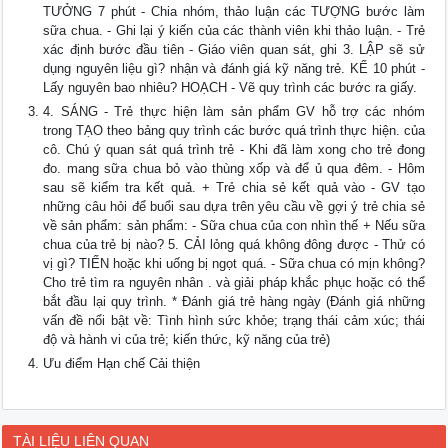
TƯỞNG 7 phút - Chia nhóm, thảo luận các TƯỢNG bước làm
sữa chua. - Ghi lại ý kiến của các thành viên khi thảo luận. - Trẻ
xác định bước đầu tiên - Giáo viên quan sát, ghi 3. LẬP sẽ sử
dụng nguyên liệu gì? nhận và đánh giá kỹ năng trẻ. KẾ 10 phút -
Lấy nguyên bao nhiêu? HOẠCH - Vẽ quy trình các bước ra giấy.
4. SÁNG - Trẻ thực hiện làm sản phẩm GV hỗ trợ các nhóm
trong TẠO theo bảng quy trình các bước quá trình thực hiện. của
cô. Chú ý quan sát quá trình trẻ - Khi đã làm xong cho trẻ đong
đo. mang sữa chua bỏ vào thùng xốp và để ủ qua đêm. - Hôm
sau sẽ kiểm tra kết quả. + Trẻ chia sẻ kết quả vào - GV tạo
những câu hỏi để buổi sau dựa trên yêu cầu về gợi ý trẻ chia sẻ
về sản phẩm: sản phẩm: - Sữa chua của con nhìn thế + Nếu sữa
chua của trẻ bị nào? 5. CẢI lỏng quá không đông được - Thử có
vị gì? TIẾN hoặc khi uống bị ngọt quá. - Sữa chua có mịn không?
Cho trẻ tìm ra nguyên nhân . và giải pháp khắc phục hoặc có thể
bắt đầu lại quy trình. * Đánh giá trẻ hàng ngày (Đánh giá những
vấn đề nổi bật về: Tình hình sức khỏe; trạng thái cảm xúc; thái
độ và hành vi của trẻ; kiến thức, kỹ năng của trẻ)
Ưu điểm Hạn chế Cải thiện
TÀI LIỆU LIÊN QUAN