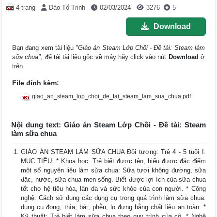
4 trang
Đào Tố Trinh
02/03/2024
3276
5
Download
Bạn đang xem tài liệu
"Giáo án Steam Lớp Chồi - Đề tài: Steam làm
sữa chua"
, để tải tài liệu gốc về máy hãy click vào nút
Download
ở
trên.
File đính kèm:
giao_an_steam_lop_choi_de_tai_steam_lam_sua_chua.pdf
Nội dung text: Giáo án Steam Lớp Chồi - Đề tài: Steam
làm sữa chua
GIÁO ÁN STEAM LÀM SỮA CHUA Đối tượng: Trẻ 4 - 5 tuổi I.
MỤC TIÊU: * Khoa học: Trẻ biết được tên, hiểu được đặc điểm
một số nguyên liệu làm sữa chua: Sữa tươi không đường, sữa
đặc, nước, sữa chua men sống. Biết được lợi ích của sữa chua
tốt cho hệ tiêu hóa, làn da và sức khỏe của con người. * Công
nghệ: Cách sử dụng các dụng cụ trong quá trình làm sữa chua:
dụng cụ đong, thìa, bát, phễu, lọ đựng bằng chất liệu an toàn. *
Kỹ thuật: Trẻ biết làm sữa chua theo quy trình của cô. * Nghệ